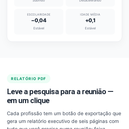
Subindo
Desacelerando
ESCOLARIDADE
IDADE MÉDIA
−0,04
+0,1
Estável
Estável
RELATÓRIO PDF
Leve a pesquisa para a reunião —
em um clique
Cada profissão tem um botão de exportação que
gera um relatório executivo de seis páginas com