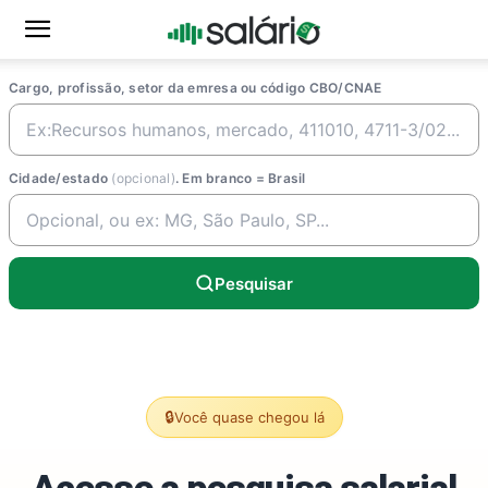
Cargo, profissão, setor da emresa ou código CBO/CNAE
Cidade/estado
(opcional)
. Em branco = Brasil
Pesquisar
🔒
Você quase chegou lá