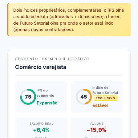
Dois índices proprietários, complementares: o IPS olha
a saúde imediata (admissões + demissões); o Índice
de Futuro Setorial olha pra onde o setor está indo
(apenas novas contratações).
SEGMENTO · EXEMPLO ILUSTRATIVO
Comércio varejista
Índice de
IPS do
Futuro Setorial
segmento
75
45
EXCLUSIVO
Expansão
Estável
SALÁRIO REAL
VOLUME
+6,4%
−15,9%