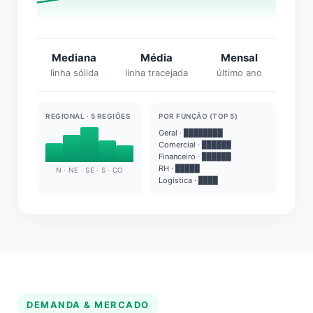
Mediana
Média
Mensal
linha sólida
linha tracejada
último ano
REGIONAL · 5 REGIÕES
POR FUNÇÃO (TOP 5)
Geral · ████████
Comercial · ██████
Financeiro · ██████
RH · █████
N · NE · SE · S · CO
Logística · ████
DEMANDA & MERCADO