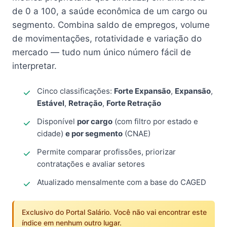
de 0 a 100, a saúde econômica de um cargo ou
segmento. Combina saldo de empregos, volume
de movimentações, rotatividade e variação do
mercado — tudo num único número fácil de
interpretar.
Cinco classificações:
Forte Expansão
,
Expansão
,
Estável
,
Retração
,
Forte Retração
Disponível
por cargo
(com filtro por estado e
cidade)
e por segmento
(CNAE)
Permite comparar profissões, priorizar
contratações e avaliar setores
Atualizado mensalmente com a base do CAGED
Exclusivo do Portal Salário. Você não vai encontrar este
índice em nenhum outro lugar.