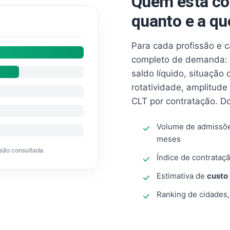
Quem está co
quanto e a qu
Para cada profissão e 
completo de demanda: 
saldo líquido, situação
rotatividade, amplitude
CLT por contratação. D
Volume de admissõ
meses
ssão consultada.
Índice de contrataçã
Estimativa de
custo
Ranking de cidades