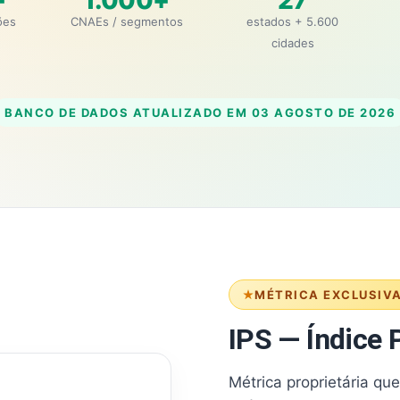
+
1.000+
27
ões
CNAEs / segmentos
estados + 5.600
cidades
BANCO DE DADOS ATUALIZADO EM
03 AGOSTO DE 2026
MÉTRICA EXCLUSIV
IPS — Índice P
Métrica proprietária qu