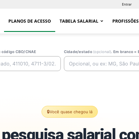
Entrar
PLANOS DE ACESSO
TABELA SALARIAL
PROFISSÕES
ou código CBO/CNAE
Cidade/estado
(opcional)
. Em branco = 
🔒
Você quase chegou lá
pesquisa salarial c