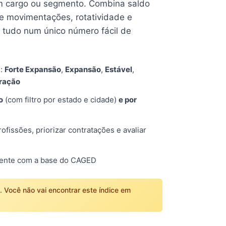
 cargo ou segmento. Combina saldo
e movimentações, rotatividade e
tudo num único número fácil de
s:
Forte Expansão
,
Expansão
,
Estável
,
tração
o
(com filtro por estado e cidade)
e por
fissões, priorizar contratações e avaliar
mente com a base do CAGED
o. Você não vai encontrar este índice em