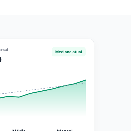
ensal
Mediana atual
0