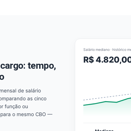
Salário mediano · histórico m
R$ 4.820,0
cargo: tempo,
o
mensal de salário
comparando as cinco
or função ou
es para o mesmo CBO —