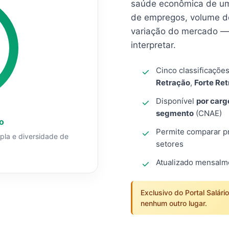
saúde econômica de um
de empregos, volume d
variação do mercado — 
interpretar.
Cinco classificaçõe
Retração
,
Forte Re
Disponível
por carg
segmento
(CNAE)
o
Permite comparar pro
mpla e diversidade de
setores
Atualizado mensal
Exclusivo do Portal Salári
nenhum outro lugar.