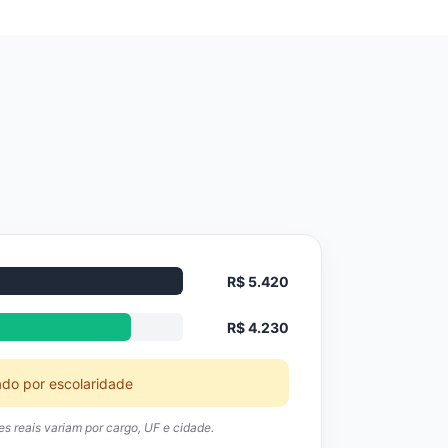
R$ 5.420
R$ 4.230
ado por escolaridade
res reais variam por cargo, UF e cidade.