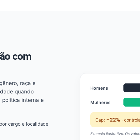
não com
 gênero, raça e
Homens
ridade quando
 política interna e
Mulheres
−22%
Gap:
· control
or cargo e localidade
Exemplo ilustrativo. Os valo