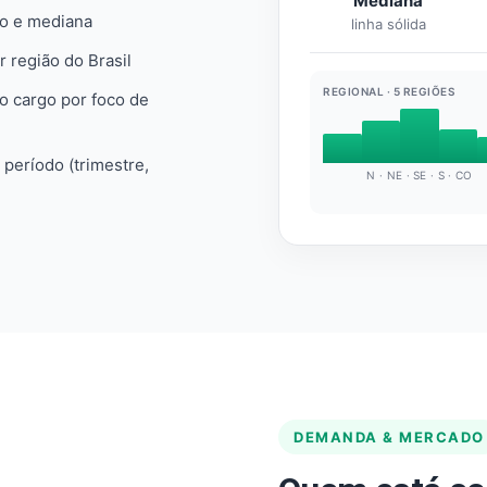
Mediana
io e mediana
linha sólida
r região do Brasil
REGIONAL · 5 REGIÕES
do cargo por foco de
e período (trimestre,
N · NE · SE · S · CO
DEMANDA & MERCADO