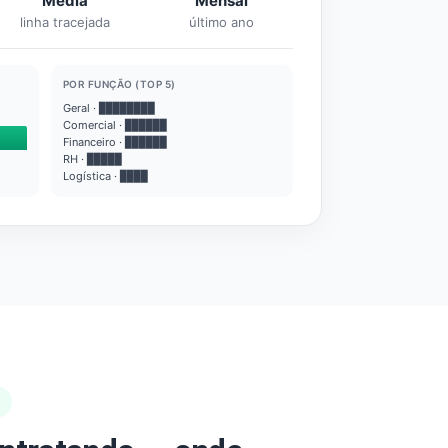
Média
Mensal
linha tracejada
último ano
POR FUNÇÃO (TOP 5)
Geral · ████████
Comercial · ██████
Financeiro · ██████
RH · █████
Logística · ████