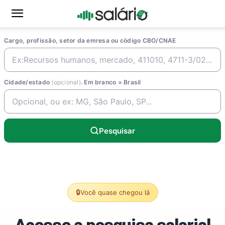
Cargo, profissão, setor da emresa ou código CBO/CNAE
Cidade/estado
(opcional)
. Em branco = Brasil
Pesquisar
🔒
Você quase chegou lá