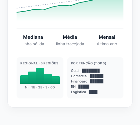
Mediana
Média
Mensal
linha sólida
linha tracejada
último ano
REGIONAL · 5 REGIÕES
POR FUNÇÃO (TOP 5)
Geral · ████████
Comercial · ██████
Financeiro · ██████
RH · █████
N · NE · SE · S · CO
Logística · ████