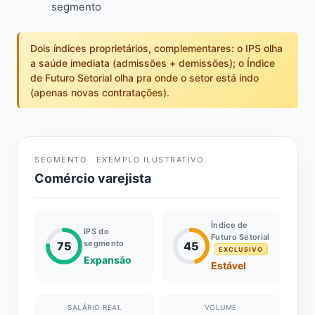
segmento
Dois índices proprietários, complementares: o IPS olha
a saúde imediata (admissões + demissões); o Índice
de Futuro Setorial olha pra onde o setor está indo
(apenas novas contratações).
SEGMENTO · EXEMPLO ILUSTRATIVO
Comércio varejista
Índice de
IPS do
Futuro Setorial
segmento
75
45
EXCLUSIVO
Expansão
Estável
SALÁRIO REAL
VOLUME