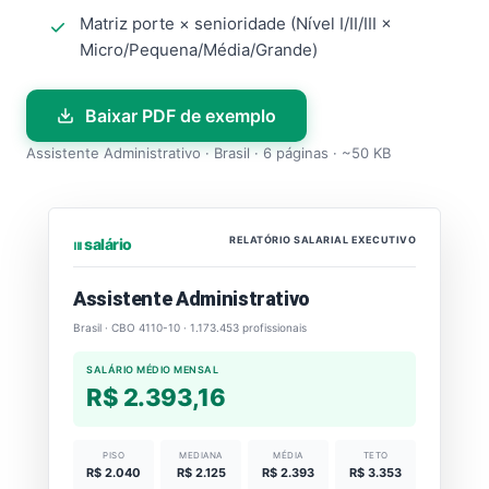
Matriz porte × senioridade (Nível I/II/III ×
Micro/Pequena/Média/Grande)
Baixar PDF de exemplo
Assistente Administrativo · Brasil · 6 páginas · ~50 KB
RELATÓRIO SALARIAL EXECUTIVO
⏐⏐⏐ salário
Assistente Administrativo
Brasil · CBO 4110-10 · 1.173.453 profissionais
SALÁRIO MÉDIO MENSAL
R$ 2.393,16
PISO
MEDIANA
MÉDIA
TETO
R$ 2.040
R$ 2.125
R$ 2.393
R$ 3.353