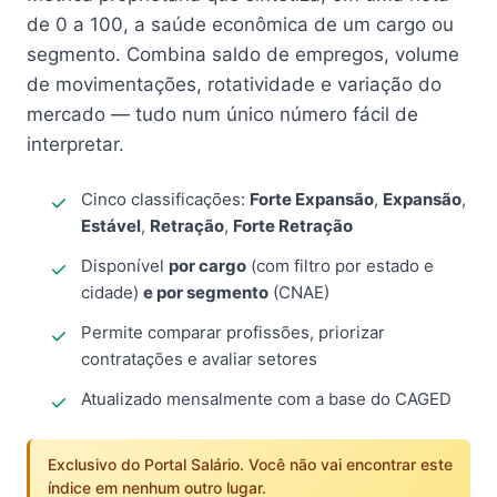
de 0 a 100, a saúde econômica de um cargo ou
segmento. Combina saldo de empregos, volume
de movimentações, rotatividade e variação do
mercado — tudo num único número fácil de
interpretar.
Cinco classificações:
Forte Expansão
,
Expansão
,
Estável
,
Retração
,
Forte Retração
Disponível
por cargo
(com filtro por estado e
cidade)
e por segmento
(CNAE)
Permite comparar profissões, priorizar
contratações e avaliar setores
Atualizado mensalmente com a base do CAGED
Exclusivo do Portal Salário. Você não vai encontrar este
índice em nenhum outro lugar.