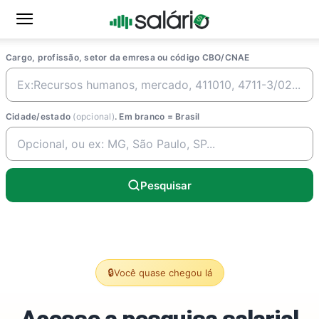
Cargo, profissão, setor da emresa ou código CBO/CNAE
Cidade/estado
(opcional)
. Em branco = Brasil
Pesquisar
🔒
Você quase chegou lá