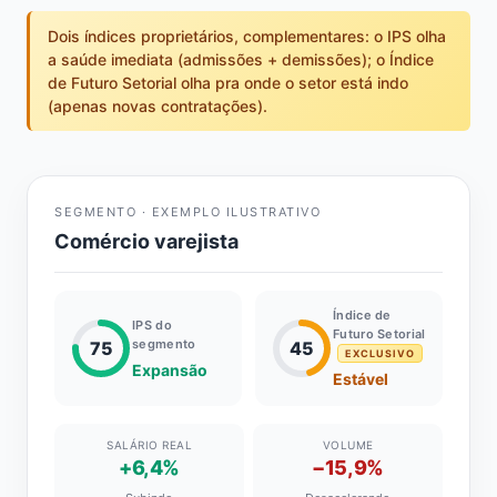
Dois índices proprietários, complementares: o IPS olha
a saúde imediata (admissões + demissões); o Índice
de Futuro Setorial olha pra onde o setor está indo
(apenas novas contratações).
SEGMENTO · EXEMPLO ILUSTRATIVO
Comércio varejista
Índice de
IPS do
Futuro Setorial
segmento
75
45
EXCLUSIVO
Expansão
Estável
SALÁRIO REAL
VOLUME
+6,4%
−15,9%