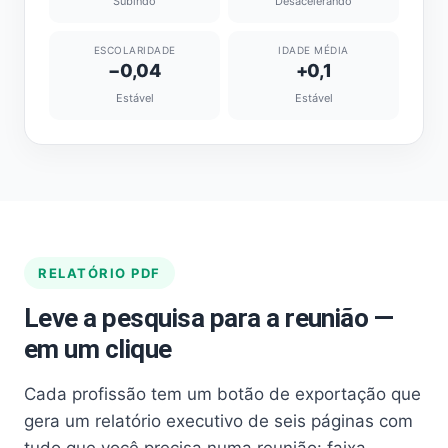
Subindo
Desacelerando
ESCOLARIDADE
IDADE MÉDIA
−0,04
+0,1
Estável
Estável
RELATÓRIO PDF
Leve a pesquisa para a reunião —
em um clique
Cada profissão tem um botão de exportação que
gera um relatório executivo de seis páginas com