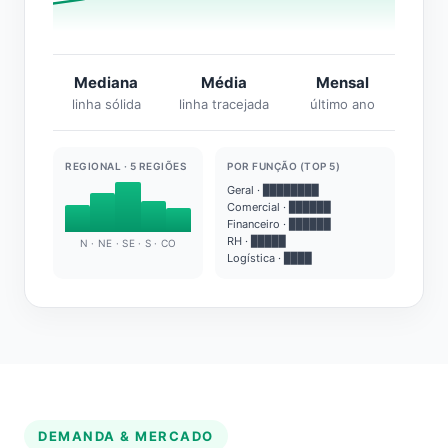
Mediana
Média
Mensal
linha sólida
linha tracejada
último ano
REGIONAL · 5 REGIÕES
POR FUNÇÃO (TOP 5)
Geral · ████████
Comercial · ██████
Financeiro · ██████
RH · █████
N · NE · SE · S · CO
Logística · ████
DEMANDA & MERCADO