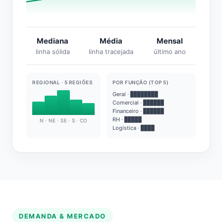
Mediana
Média
Mensal
linha sólida
linha tracejada
último ano
REGIONAL · 5 REGIÕES
POR FUNÇÃO (TOP 5)
Geral · ████████
Comercial · ██████
Financeiro · ██████
RH · █████
N · NE · SE · S · CO
Logística · ████
DEMANDA & MERCADO