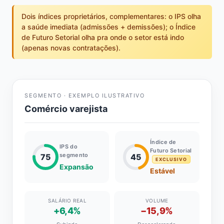
Dois índices proprietários, complementares: o IPS olha
a saúde imediata (admissões + demissões); o Índice
de Futuro Setorial olha pra onde o setor está indo
(apenas novas contratações).
SEGMENTO · EXEMPLO ILUSTRATIVO
Comércio varejista
Índice de
IPS do
Futuro Setorial
segmento
75
45
EXCLUSIVO
Expansão
Estável
SALÁRIO REAL
VOLUME
+6,4%
−15,9%