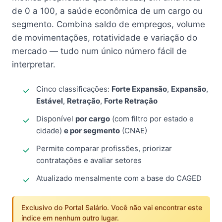
de 0 a 100, a saúde econômica de um cargo ou
segmento. Combina saldo de empregos, volume
de movimentações, rotatividade e variação do
mercado — tudo num único número fácil de
interpretar.
Cinco classificações:
Forte Expansão
,
Expansão
,
Estável
,
Retração
,
Forte Retração
Disponível
por cargo
(com filtro por estado e
cidade)
e por segmento
(CNAE)
Permite comparar profissões, priorizar
contratações e avaliar setores
Atualizado mensalmente com a base do CAGED
Exclusivo do Portal Salário. Você não vai encontrar este
índice em nenhum outro lugar.