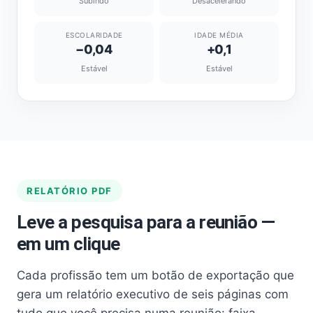
Subindo
Desacelerando
ESCOLARIDADE
IDADE MÉDIA
−0,04
+0,1
Estável
Estável
RELATÓRIO PDF
Leve a pesquisa para a reunião —
em um clique
Cada profissão tem um botão de exportação que
gera um relatório executivo de seis páginas com