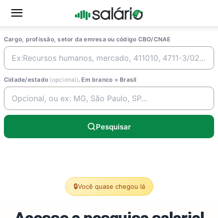
Cargo, profissão, setor da emresa ou código CBO/CNAE
Cidade/estado
(opcional)
. Em branco = Brasil
Pesquisar
🔒
Você quase chegou lá