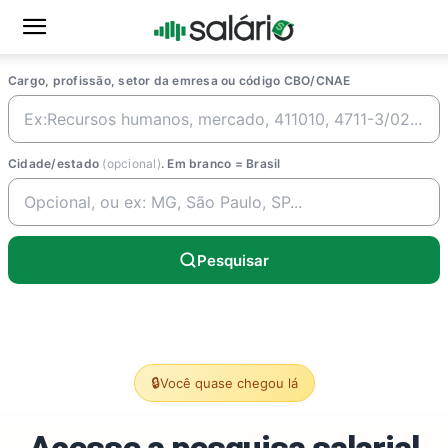
Cargo, profissão, setor da emresa ou código CBO/CNAE
Cidade/estado
(opcional)
. Em branco = Brasil
Pesquisar
🔒
Você quase chegou lá