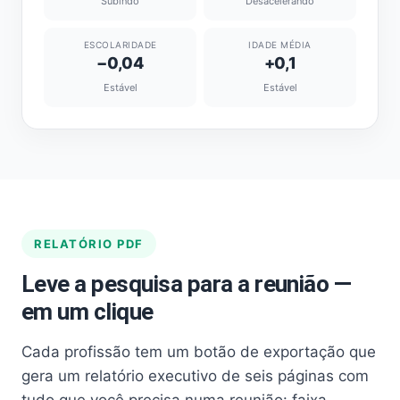
Subindo
Desacelerando
ESCOLARIDADE
IDADE MÉDIA
−0,04
+0,1
Estável
Estável
RELATÓRIO PDF
Leve a pesquisa para a reunião —
em um clique
Cada profissão tem um botão de exportação que
gera um relatório executivo de seis páginas com