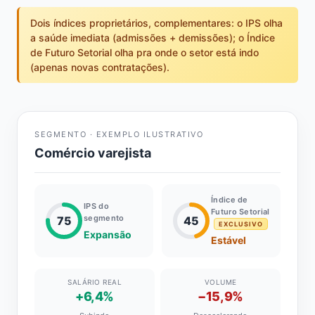
Dois índices proprietários, complementares: o IPS olha
a saúde imediata (admissões + demissões); o Índice
de Futuro Setorial olha pra onde o setor está indo
(apenas novas contratações).
SEGMENTO · EXEMPLO ILUSTRATIVO
Comércio varejista
Índice de
IPS do
Futuro Setorial
segmento
75
45
EXCLUSIVO
Expansão
Estável
SALÁRIO REAL
VOLUME
+6,4%
−15,9%