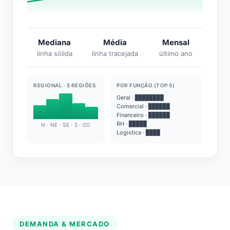
Mediana
Média
Mensal
linha sólida
linha tracejada
último ano
REGIONAL · 5 REGIÕES
POR FUNÇÃO (TOP 5)
Geral · ████████
Comercial · ██████
Financeiro · ██████
RH · █████
N · NE · SE · S · CO
Logística · ████
DEMANDA & MERCADO