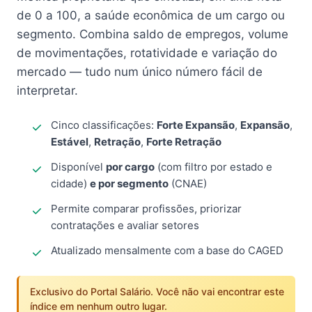
de 0 a 100, a saúde econômica de um cargo ou
segmento. Combina saldo de empregos, volume
de movimentações, rotatividade e variação do
mercado — tudo num único número fácil de
interpretar.
Cinco classificações:
Forte Expansão
,
Expansão
,
Estável
,
Retração
,
Forte Retração
Disponível
por cargo
(com filtro por estado e
cidade)
e por segmento
(CNAE)
Permite comparar profissões, priorizar
contratações e avaliar setores
Atualizado mensalmente com a base do CAGED
Exclusivo do Portal Salário. Você não vai encontrar este
índice em nenhum outro lugar.