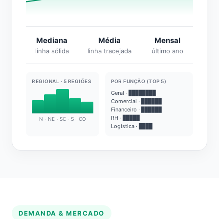
Mediana
Média
Mensal
linha sólida
linha tracejada
último ano
REGIONAL · 5 REGIÕES
POR FUNÇÃO (TOP 5)
Geral · ████████
Comercial · ██████
Financeiro · ██████
RH · █████
N · NE · SE · S · CO
Logística · ████
DEMANDA & MERCADO