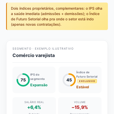
Dois índices proprietários, complementares: o IPS olha
a saúde imediata (admissões + demissões); o Índice
de Futuro Setorial olha pra onde o setor está indo
(apenas novas contratações).
SEGMENTO · EXEMPLO ILUSTRATIVO
Comércio varejista
Índice de
IPS do
Futuro Setorial
segmento
75
45
EXCLUSIVO
Expansão
Estável
SALÁRIO REAL
VOLUME
+6,4%
−15,9%