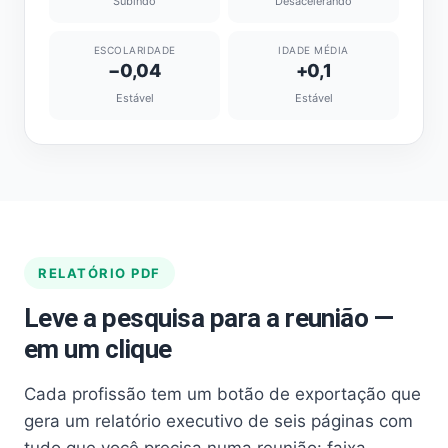
Subindo
Desacelerando
ESCOLARIDADE
IDADE MÉDIA
−0,04
+0,1
Estável
Estável
RELATÓRIO PDF
Leve a pesquisa para a reunião —
em um clique
Cada profissão tem um botão de exportação que
gera um relatório executivo de seis páginas com