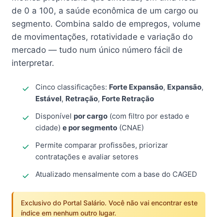
de 0 a 100, a saúde econômica de um cargo ou
segmento. Combina saldo de empregos, volume
de movimentações, rotatividade e variação do
mercado — tudo num único número fácil de
interpretar.
Cinco classificações:
Forte Expansão
,
Expansão
,
Estável
,
Retração
,
Forte Retração
Disponível
por cargo
(com filtro por estado e
cidade)
e por segmento
(CNAE)
Permite comparar profissões, priorizar
contratações e avaliar setores
Atualizado mensalmente com a base do CAGED
Exclusivo do Portal Salário. Você não vai encontrar este
índice em nenhum outro lugar.