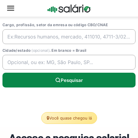
Cargo, profissão, setor da emresa ou código CBO/CNAE
Cidade/estado
(opcional)
. Em branco = Brasil
Pesquisar
🔒
Você quase chegou lá