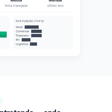
Média
Mensal
linha tracejada
último ano
POR FUNÇÃO (TOP 5)
Geral · ████████
Comercial · ██████
Financeiro · ██████
RH · █████
Logística · ████