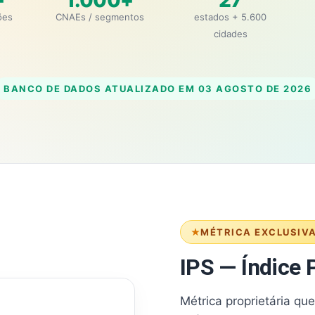
+
1.000+
27
ões
CNAEs / segmentos
estados + 5.600
cidades
BANCO DE DADOS ATUALIZADO EM
03 AGOSTO DE 2026
MÉTRICA EXCLUSIV
IPS — Índice P
Métrica proprietária qu