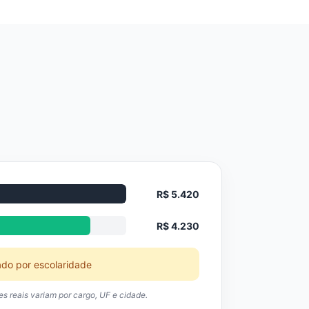
R$ 5.420
R$ 4.230
ado por escolaridade
res reais variam por cargo, UF e cidade.