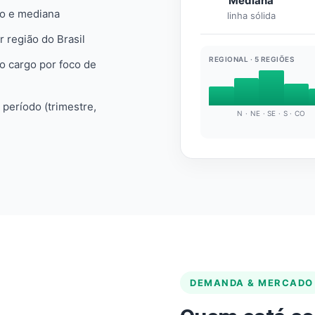
Mediana
io e mediana
linha sólida
r região do Brasil
REGIONAL · 5 REGIÕES
do cargo por foco de
e período (trimestre,
N · NE · SE · S · CO
DEMANDA & MERCADO