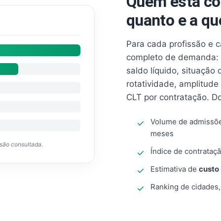
Quem está co
quanto e a qu
Para cada profissão e 
completo de demanda: 
saldo líquido, situação
rotatividade, amplitude
CLT por contratação. D
Volume de admissõ
meses
ssão consultada.
Índice de contrataçã
Estimativa de
custo
Ranking de cidades