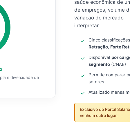
saúde econômica de um
de empregos, volume d
variação do mercado — 
interpretar.
Cinco classificaçõe
Retração
,
Forte Re
Disponível
por carg
segmento
(CNAE)
o
Permite comparar pro
mpla e diversidade de
setores
Atualizado mensal
Exclusivo do Portal Salári
nenhum outro lugar.