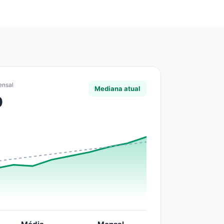
ensal
Mediana atual
0