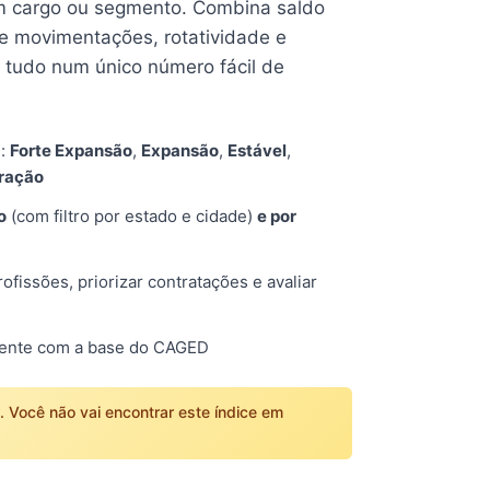
 cargo ou segmento. Combina saldo
e movimentações, rotatividade e
tudo num único número fácil de
s:
Forte Expansão
,
Expansão
,
Estável
,
tração
o
(com filtro por estado e cidade)
e por
fissões, priorizar contratações e avaliar
mente com a base do CAGED
o. Você não vai encontrar este índice em