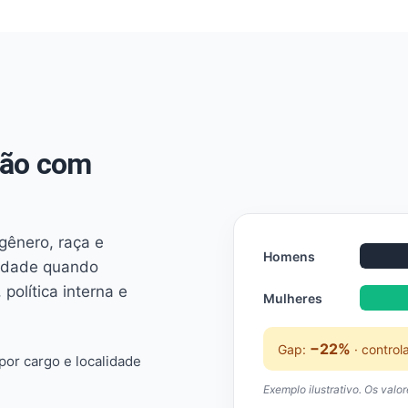
não com
 gênero, raça e
Homens
ridade quando
 política interna e
Mulheres
−22%
Gap:
· control
or cargo e localidade
Exemplo ilustrativo. Os valo