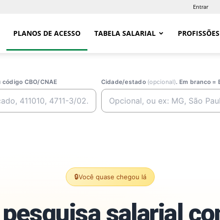
Entrar
PLANOS DE ACESSO
TABELA SALARIAL
PROFISSÕES
ou código CBO/CNAE
Cidade/estado
(opcional)
. Em branco = 
🔒
Você quase chegou lá
pesquisa salarial c