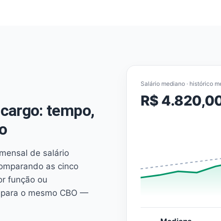
Salário mediano · histórico m
R$ 4.820,0
cargo: tempo,
o
mensal de salário
comparando as cinco
or função ou
es para o mesmo CBO —