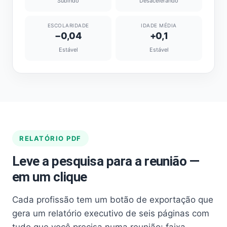
Subindo
Desacelerando
ESCOLARIDADE
IDADE MÉDIA
−0,04
+0,1
Estável
Estável
RELATÓRIO PDF
Leve a pesquisa para a reunião —
em um clique
Cada profissão tem um botão de exportação que
gera um relatório executivo de seis páginas com