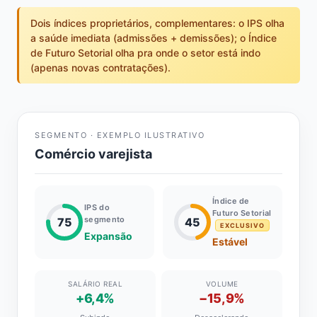
Dois índices proprietários, complementares: o IPS olha
a saúde imediata (admissões + demissões); o Índice
de Futuro Setorial olha pra onde o setor está indo
(apenas novas contratações).
SEGMENTO · EXEMPLO ILUSTRATIVO
Comércio varejista
Índice de
IPS do
Futuro Setorial
segmento
75
45
EXCLUSIVO
Expansão
Estável
SALÁRIO REAL
VOLUME
+6,4%
−15,9%