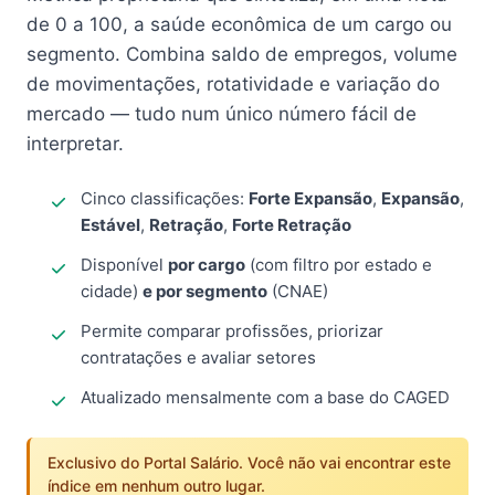
de 0 a 100, a saúde econômica de um cargo ou
segmento. Combina saldo de empregos, volume
de movimentações, rotatividade e variação do
mercado — tudo num único número fácil de
interpretar.
Cinco classificações:
Forte Expansão
,
Expansão
,
Estável
,
Retração
,
Forte Retração
Disponível
por cargo
(com filtro por estado e
cidade)
e por segmento
(CNAE)
Permite comparar profissões, priorizar
contratações e avaliar setores
Atualizado mensalmente com a base do CAGED
Exclusivo do Portal Salário. Você não vai encontrar este
índice em nenhum outro lugar.