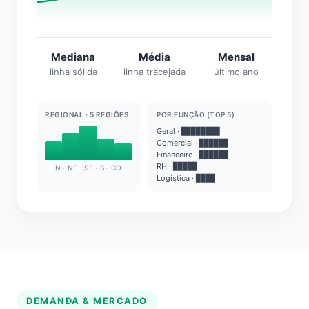
Mediana
Média
Mensal
linha sólida
linha tracejada
último ano
REGIONAL · 5 REGIÕES
POR FUNÇÃO (TOP 5)
Geral · ████████
Comercial · ██████
Financeiro · ██████
RH · █████
N · NE · SE · S · CO
Logística · ████
DEMANDA & MERCADO