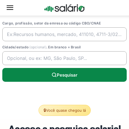
Cargo, profissão, setor da emresa ou código CBO/CNAE
Cidade/estado
(opcional)
. Em branco = Brasil
Pesquisar
🔒
Você quase chegou lá