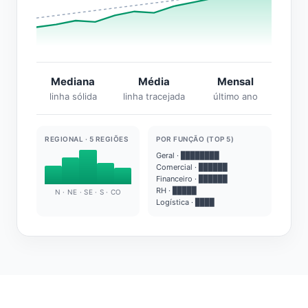
Mediana
Média
Mensal
linha sólida
linha tracejada
último ano
REGIONAL · 5 REGIÕES
POR FUNÇÃO (TOP 5)
Geral · ████████
Comercial · ██████
Financeiro · ██████
RH · █████
N · NE · SE · S · CO
Logística · ████