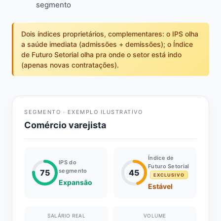
segmento
Dois índices proprietários, complementares: o IPS olha
a saúde imediata (admissões + demissões); o Índice
de Futuro Setorial olha pra onde o setor está indo
(apenas novas contratações).
SEGMENTO · EXEMPLO ILUSTRATIVO
Comércio varejista
Índice de
IPS do
Futuro Setorial
segmento
75
45
EXCLUSIVO
Expansão
Estável
SALÁRIO REAL
VOLUME