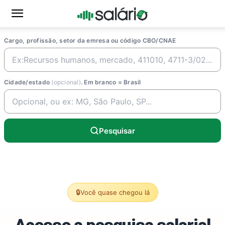
Cargo, profissão, setor da emresa ou código CBO/CNAE
Cidade/estado
(opcional)
. Em branco = Brasil
Pesquisar
🔒
Você quase chegou lá