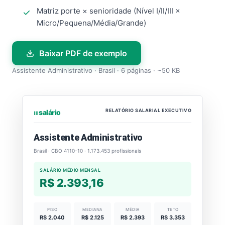
Matriz porte × senioridade (Nível I/II/III ×
Micro/Pequena/Média/Grande)
Baixar PDF de exemplo
Assistente Administrativo · Brasil · 6 páginas · ~50 KB
RELATÓRIO SALARIAL EXECUTIVO
⏐⏐⏐ salário
Assistente Administrativo
Brasil · CBO 4110-10 · 1.173.453 profissionais
SALÁRIO MÉDIO MENSAL
R$ 2.393,16
PISO
MEDIANA
MÉDIA
TETO
R$ 2.040
R$ 2.125
R$ 2.393
R$ 3.353