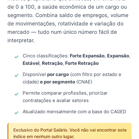
de 0 a 100, a saúde econômica de um cargo ou
segmento. Combina saldo de empregos, volume
de movimentações, rotatividade e variação do
mercado — tudo num único número fácil de
interpretar.
Cinco classificações:
Forte Expansão
,
Expansão
,
Estável
,
Retração
,
Forte Retração
Disponível
por cargo
(com filtro por estado e
cidade)
e por segmento
(CNAE)
Permite comparar profissões, priorizar
contratações e avaliar setores
Atualizado mensalmente com a base do CAGED
Exclusivo do Portal Salário. Você não vai encontrar este
índice em nenhum outro lugar.