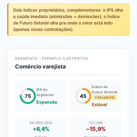
Dois índices proprietários, complementares: o IPS olha
a saúde imediata (admissões + demissões); o Índice
de Futuro Setorial olha pra onde o setor está indo
(apenas novas contratações).
SEGMENTO · EXEMPLO ILUSTRATIVO
Comércio varejista
Índice de
IPS do
Futuro Setorial
segmento
75
45
EXCLUSIVO
Expansão
Estável
SALÁRIO REAL
VOLUME
+6,4%
−15,9%