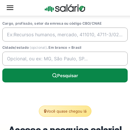
Cargo, profissão, setor da emresa ou código CBO/CNAE
Cidade/estado
(opcional)
. Em branco = Brasil
Pesquisar
🔒
Você quase chegou lá