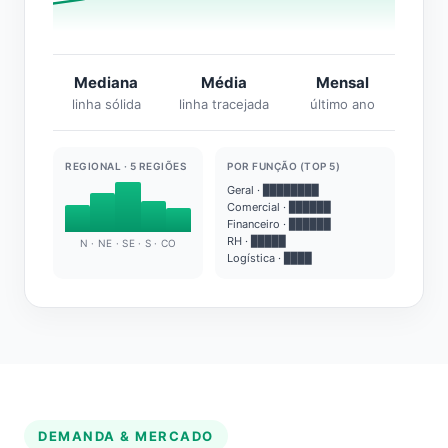
Mediana
Média
Mensal
linha sólida
linha tracejada
último ano
REGIONAL · 5 REGIÕES
POR FUNÇÃO (TOP 5)
Geral · ████████
Comercial · ██████
Financeiro · ██████
RH · █████
N · NE · SE · S · CO
Logística · ████
DEMANDA & MERCADO