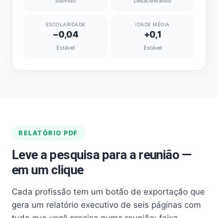
Subindo
Desacelerando
ESCOLARIDADE
IDADE MÉDIA
−0,04
+0,1
Estável
Estável
RELATÓRIO PDF
Leve a pesquisa para a reunião —
em um clique
Cada profissão tem um botão de exportação que
gera um relatório executivo de seis páginas com