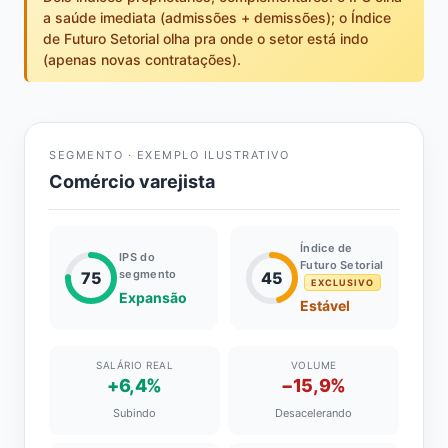
a saúde imediata (admissões + demissões); o Índice
de Futuro Setorial olha pra onde o setor está indo
(apenas novas contratações).
SEGMENTO · EXEMPLO ILUSTRATIVO
Comércio varejista
Índice de
IPS do
Futuro Setorial
segmento
75
45
EXCLUSIVO
Expansão
Estável
SALÁRIO REAL
VOLUME
+6,4%
−15,9%
Subindo
Desacelerando