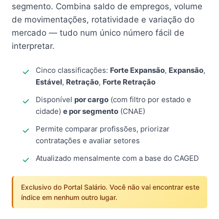
segmento. Combina saldo de empregos, volume
de movimentações, rotatividade e variação do
mercado — tudo num único número fácil de
interpretar.
Cinco classificações:
Forte Expansão
,
Expansão
,
Estável
,
Retração
,
Forte Retração
Disponível
por cargo
(com filtro por estado e
cidade)
e por segmento
(CNAE)
Permite comparar profissões, priorizar
contratações e avaliar setores
Atualizado mensalmente com a base do CAGED
Exclusivo do Portal Salário. Você não vai encontrar este
índice em nenhum outro lugar.