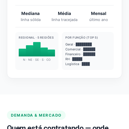
Mediana
Média
Mensal
linha sólida
linha tracejada
último ano
REGIONAL · 5 REGIÕES
POR FUNÇÃO (TOP 5)
Geral · ████████
Comercial · ██████
Financeiro · ██████
RH · █████
N · NE · SE · S · CO
Logística · ████
DEMANDA & MERCADO
Quem está contratando — onde,