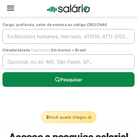
Cargo, profissão, setor da emresa ou código CBO/CNAE
Cidade/estado
(opcional)
. Em branco = Brasil
Pesquisar
🔒
Você quase chegou lá