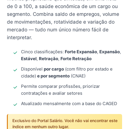
de 0 a 100, a saúde econômica de um cargo ou
segmento. Combina saldo de empregos, volume
de movimentações, rotatividade e variação do
mercado — tudo num único número fácil de
interpretar.
Cinco classificações:
Forte Expansão
,
Expansão
,
Estável
,
Retração
,
Forte Retração
Disponível
por cargo
(com filtro por estado e
cidade)
e por segmento
(CNAE)
Permite comparar profissões, priorizar
contratações e avaliar setores
Atualizado mensalmente com a base do CAGED
Exclusivo do Portal Salário. Você não vai encontrar este
índice em nenhum outro lugar.