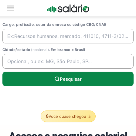
Cargo, profissão, setor da emresa ou código CBO/CNAE
Cidade/estado
(opcional)
. Em branco = Brasil
Pesquisar
🔒
Você quase chegou lá