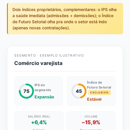
Dois índices proprietários, complementares: o IPS olha
a saúde imediata (admissões + demissões); o Índice
de Futuro Setorial olha pra onde o setor está indo
(apenas novas contratações).
SEGMENTO · EXEMPLO ILUSTRATIVO
Comércio varejista
Índice de
IPS do
Futuro Setorial
segmento
75
45
EXCLUSIVO
Expansão
Estável
SALÁRIO REAL
VOLUME
+6,4%
−15,9%