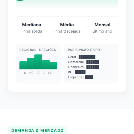
Mediana
Média
Mensal
linha sólida
linha tracejada
último ano
REGIONAL · 5 REGIÕES
POR FUNÇÃO (TOP 5)
Geral · ████████
Comercial · ██████
Financeiro · ██████
RH · █████
N · NE · SE · S · CO
Logística · ████
DEMANDA & MERCADO