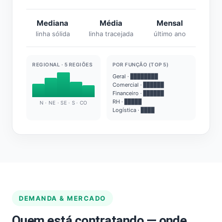
Mediana
Média
Mensal
linha sólida
linha tracejada
último ano
REGIONAL · 5 REGIÕES
POR FUNÇÃO (TOP 5)
Geral · ████████
Comercial · ██████
Financeiro · ██████
RH · █████
N · NE · SE · S · CO
Logística · ████
DEMANDA & MERCADO
Quem está contratando — onde,