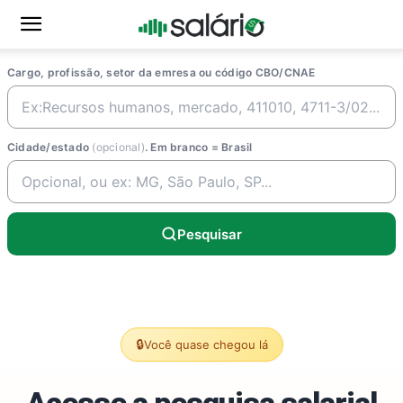
Cargo, profissão, setor da emresa ou código CBO/CNAE
Cidade/estado
(opcional)
. Em branco = Brasil
Pesquisar
🔒
Você quase chegou lá