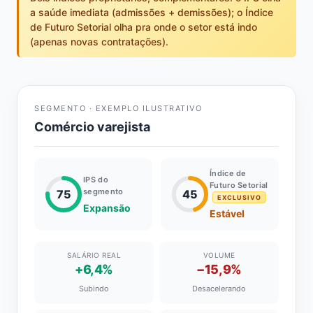
a saúde imediata (admissões + demissões); o Índice
de Futuro Setorial olha pra onde o setor está indo
(apenas novas contratações).
SEGMENTO · EXEMPLO ILUSTRATIVO
Comércio varejista
Índice de
IPS do
Futuro Setorial
segmento
75
45
EXCLUSIVO
Expansão
Estável
SALÁRIO REAL
VOLUME
+6,4%
−15,9%
Subindo
Desacelerando