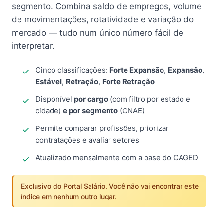
segmento. Combina saldo de empregos, volume
de movimentações, rotatividade e variação do
mercado — tudo num único número fácil de
interpretar.
Cinco classificações:
Forte Expansão
,
Expansão
,
Estável
,
Retração
,
Forte Retração
Disponível
por cargo
(com filtro por estado e
cidade)
e por segmento
(CNAE)
Permite comparar profissões, priorizar
contratações e avaliar setores
Atualizado mensalmente com a base do CAGED
Exclusivo do Portal Salário. Você não vai encontrar este
índice em nenhum outro lugar.