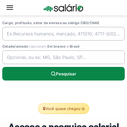
Cargo, profissão, setor da emresa ou código CBO/CNAE
Cidade/estado
(opcional)
. Em branco = Brasil
Pesquisar
🔒
Você quase chegou lá