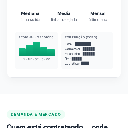
Mediana
Média
Mensal
linha sólida
linha tracejada
último ano
REGIONAL · 5 REGIÕES
POR FUNÇÃO (TOP 5)
Geral · ████████
Comercial · ██████
Financeiro · ██████
RH · █████
N · NE · SE · S · CO
Logística · ████
DEMANDA & MERCADO
Quem está contratando — onde,