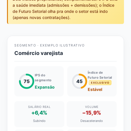
a saúde imediata (admissões + demissões); o Índice
de Futuro Setorial olha pra onde o setor está indo
(apenas novas contratações).
SEGMENTO · EXEMPLO ILUSTRATIVO
Comércio varejista
Índice de
IPS do
Futuro Setorial
segmento
75
45
EXCLUSIVO
Expansão
Estável
SALÁRIO REAL
VOLUME
+6,4%
−15,9%
Subindo
Desacelerando