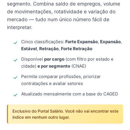
segmento. Combina saldo de empregos, volume
de movimentações, rotatividade e variação do
mercado — tudo num único número fácil de
interpretar.
Cinco classificações:
Forte Expansão
,
Expansão
,
Estável
,
Retração
,
Forte Retração
Disponível
por cargo
(com filtro por estado e
cidade)
e por segmento
(CNAE)
Permite comparar profissões, priorizar
contratações e avaliar setores
Atualizado mensalmente com a base do CAGED
Exclusivo do Portal Salário. Você não vai encontrar este
índice em nenhum outro lugar.