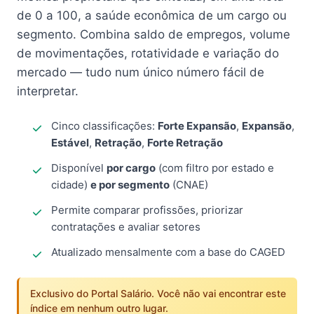
de 0 a 100, a saúde econômica de um cargo ou
segmento. Combina saldo de empregos, volume
de movimentações, rotatividade e variação do
mercado — tudo num único número fácil de
interpretar.
Cinco classificações:
Forte Expansão
,
Expansão
,
Estável
,
Retração
,
Forte Retração
Disponível
por cargo
(com filtro por estado e
cidade)
e por segmento
(CNAE)
Permite comparar profissões, priorizar
contratações e avaliar setores
Atualizado mensalmente com a base do CAGED
Exclusivo do Portal Salário. Você não vai encontrar este
índice em nenhum outro lugar.