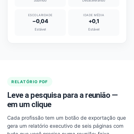
Subindo
Desacelerando
ESCOLARIDADE
IDADE MÉDIA
−0,04
+0,1
Estável
Estável
RELATÓRIO PDF
Leve a pesquisa para a reunião —
em um clique
Cada profissão tem um botão de exportação que
gera um relatório executivo de seis páginas com