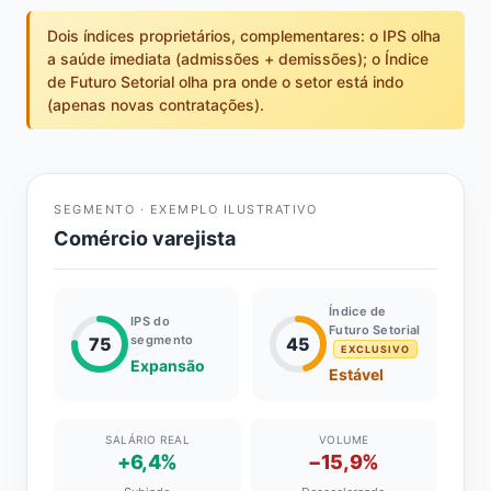
Dois índices proprietários, complementares: o IPS olha
a saúde imediata (admissões + demissões); o Índice
de Futuro Setorial olha pra onde o setor está indo
(apenas novas contratações).
SEGMENTO · EXEMPLO ILUSTRATIVO
Comércio varejista
Índice de
IPS do
Futuro Setorial
segmento
75
45
EXCLUSIVO
Expansão
Estável
SALÁRIO REAL
VOLUME
+6,4%
−15,9%