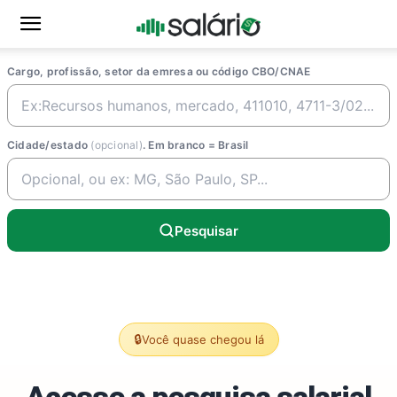
Cargo, profissão, setor da emresa ou código CBO/CNAE
Cidade/estado
(opcional)
. Em branco = Brasil
Pesquisar
🔒
Você quase chegou lá