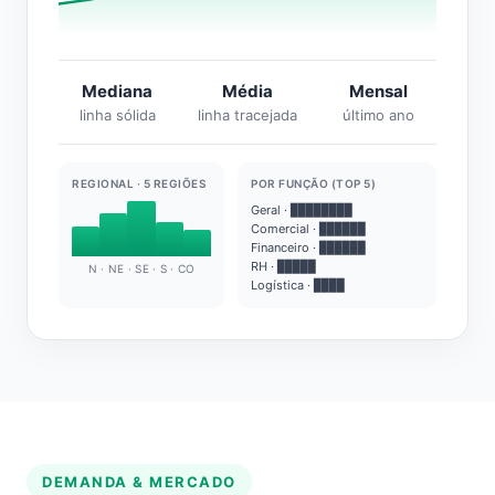
Mediana
Média
Mensal
linha sólida
linha tracejada
último ano
REGIONAL · 5 REGIÕES
POR FUNÇÃO (TOP 5)
Geral · ████████
Comercial · ██████
Financeiro · ██████
RH · █████
N · NE · SE · S · CO
Logística · ████
DEMANDA & MERCADO