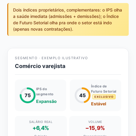
Dois índices proprietários, complementares: o IPS olha
a saúde imediata (admissões + demissões); o Índice
de Futuro Setorial olha pra onde o setor está indo
(apenas novas contratações).
SEGMENTO · EXEMPLO ILUSTRATIVO
Comércio varejista
Índice de
IPS do
Futuro Setorial
segmento
75
45
EXCLUSIVO
Expansão
Estável
SALÁRIO REAL
VOLUME
+6,4%
−15,9%