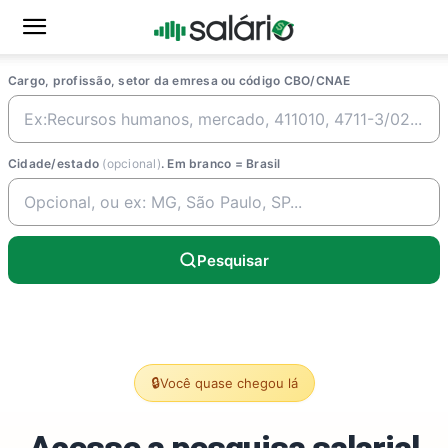
Cargo, profissão, setor da emresa ou código CBO/CNAE
Cidade/estado
(opcional)
. Em branco = Brasil
Pesquisar
🔒
Você quase chegou lá