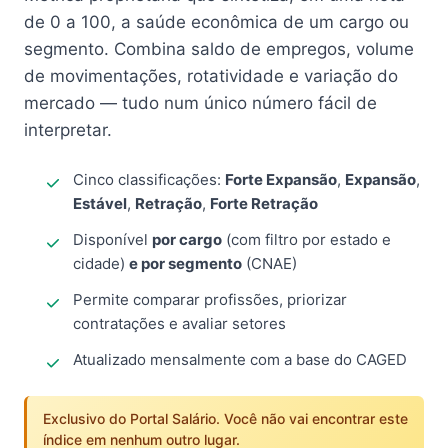
de 0 a 100, a saúde econômica de um cargo ou
segmento. Combina saldo de empregos, volume
de movimentações, rotatividade e variação do
mercado — tudo num único número fácil de
interpretar.
Cinco classificações:
Forte Expansão
,
Expansão
,
Estável
,
Retração
,
Forte Retração
Disponível
por cargo
(com filtro por estado e
cidade)
e por segmento
(CNAE)
Permite comparar profissões, priorizar
contratações e avaliar setores
Atualizado mensalmente com a base do CAGED
Exclusivo do Portal Salário. Você não vai encontrar este
índice em nenhum outro lugar.