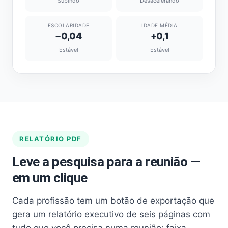
Subindo
Desacelerando
ESCOLARIDADE
IDADE MÉDIA
−0,04
+0,1
Estável
Estável
RELATÓRIO PDF
Leve a pesquisa para a reunião —
em um clique
Cada profissão tem um botão de exportação que
gera um relatório executivo de seis páginas com