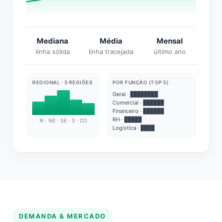
Mediana
Média
Mensal
linha sólida
linha tracejada
último ano
REGIONAL · 5 REGIÕES
POR FUNÇÃO (TOP 5)
Geral · ████████
Comercial · ██████
Financeiro · ██████
RH · █████
N · NE · SE · S · CO
Logística · ████
DEMANDA & MERCADO