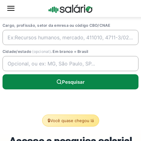
Cargo, profissão, setor da emresa ou código CBO/CNAE
Cidade/estado
(opcional)
. Em branco = Brasil
Pesquisar
🔒
Você quase chegou lá