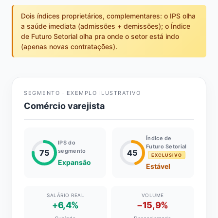
Dois índices proprietários, complementares: o IPS olha
a saúde imediata (admissões + demissões); o Índice
de Futuro Setorial olha pra onde o setor está indo
(apenas novas contratações).
SEGMENTO · EXEMPLO ILUSTRATIVO
Comércio varejista
Índice de
IPS do
Futuro Setorial
segmento
75
45
EXCLUSIVO
Expansão
Estável
SALÁRIO REAL
VOLUME
+6,4%
−15,9%