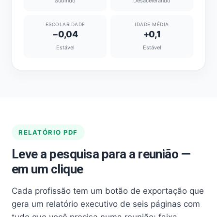
Subindo
Desacelerando
ESCOLARIDADE
IDADE MÉDIA
−0,04
+0,1
Estável
Estável
RELATÓRIO PDF
Leve a pesquisa para a reunião —
em um clique
Cada profissão tem um botão de exportação que
gera um relatório executivo de seis páginas com