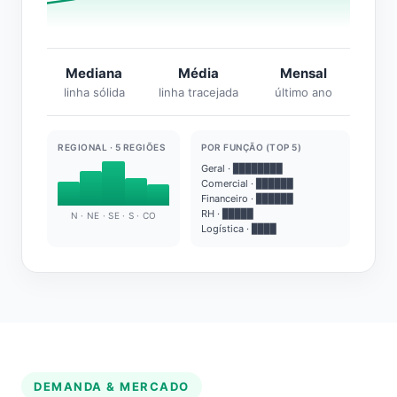
Mediana
Média
Mensal
linha sólida
linha tracejada
último ano
REGIONAL · 5 REGIÕES
POR FUNÇÃO (TOP 5)
Geral · ████████
Comercial · ██████
Financeiro · ██████
RH · █████
N · NE · SE · S · CO
Logística · ████
DEMANDA & MERCADO