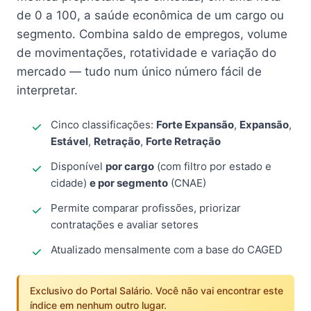
de 0 a 100, a saúde econômica de um cargo ou
segmento. Combina saldo de empregos, volume
de movimentações, rotatividade e variação do
mercado — tudo num único número fácil de
interpretar.
Cinco classificações:
Forte Expansão
,
Expansão
,
Estável
,
Retração
,
Forte Retração
Disponível
por cargo
(com filtro por estado e
cidade)
e por segmento
(CNAE)
Permite comparar profissões, priorizar
contratações e avaliar setores
Atualizado mensalmente com a base do CAGED
Exclusivo do Portal Salário. Você não vai encontrar este
índice em nenhum outro lugar.