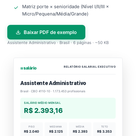
Matriz porte × senioridade (Nível I/II/III ×
Micro/Pequena/Média/Grande)
Baixar PDF de exemplo
Assistente Administrativo · Brasil · 6 páginas · ~50 KB
RELATÓRIO SALARIAL EXECUTIVO
⏐⏐⏐ salário
Assistente Administrativo
Brasil · CBO 4110-10 · 1.173.453 profissionais
SALÁRIO MÉDIO MENSAL
R$ 2.393,16
PISO
MEDIANA
MÉDIA
TETO
R$ 2.040
R$ 2.125
R$ 2.393
R$ 3.353