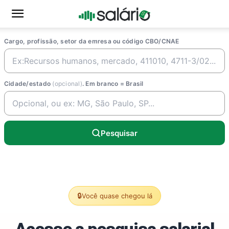
Cargo, profissão, setor da emresa ou código CBO/CNAE
Cidade/estado
(opcional)
. Em branco = Brasil
Pesquisar
🔒
Você quase chegou lá