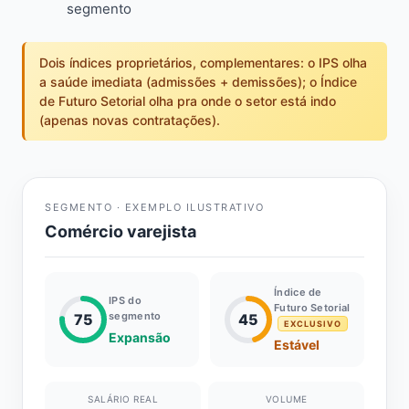
segmento
Dois índices proprietários, complementares: o IPS olha
a saúde imediata (admissões + demissões); o Índice
de Futuro Setorial olha pra onde o setor está indo
(apenas novas contratações).
SEGMENTO · EXEMPLO ILUSTRATIVO
Comércio varejista
Índice de
IPS do
Futuro Setorial
segmento
75
45
EXCLUSIVO
Expansão
Estável
SALÁRIO REAL
VOLUME