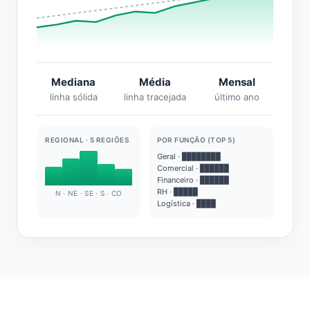
Mediana
Média
Mensal
linha sólida
linha tracejada
último ano
REGIONAL · 5 REGIÕES
POR FUNÇÃO (TOP 5)
Geral · ████████
Comercial · ██████
Financeiro · ██████
RH · █████
N · NE · SE · S · CO
Logística · ████