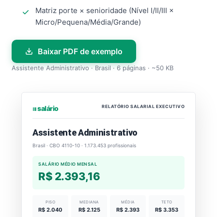
Matriz porte × senioridade (Nível I/II/III ×
Micro/Pequena/Média/Grande)
Baixar PDF de exemplo
Assistente Administrativo · Brasil · 6 páginas · ~50 KB
RELATÓRIO SALARIAL EXECUTIVO
⏐⏐⏐ salário
Assistente Administrativo
Brasil · CBO 4110-10 · 1.173.453 profissionais
SALÁRIO MÉDIO MENSAL
R$ 2.393,16
PISO
MEDIANA
MÉDIA
TETO
R$ 2.040
R$ 2.125
R$ 2.393
R$ 3.353