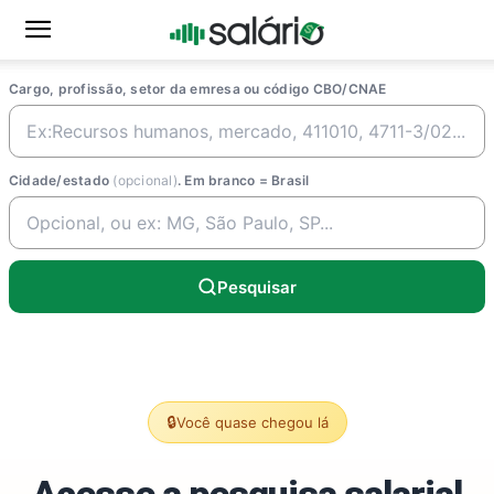
Cargo, profissão, setor da emresa ou código CBO/CNAE
Cidade/estado
(opcional)
. Em branco = Brasil
Pesquisar
🔒
Você quase chegou lá