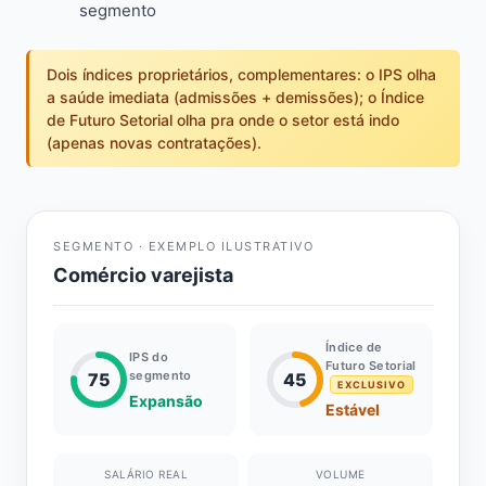
segmento
Dois índices proprietários, complementares: o IPS olha
a saúde imediata (admissões + demissões); o Índice
de Futuro Setorial olha pra onde o setor está indo
(apenas novas contratações).
SEGMENTO · EXEMPLO ILUSTRATIVO
Comércio varejista
Índice de
IPS do
Futuro Setorial
segmento
75
45
EXCLUSIVO
Expansão
Estável
SALÁRIO REAL
VOLUME