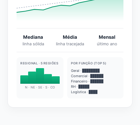
Mediana
Média
Mensal
linha sólida
linha tracejada
último ano
REGIONAL · 5 REGIÕES
POR FUNÇÃO (TOP 5)
Geral · ████████
Comercial · ██████
Financeiro · ██████
RH · █████
N · NE · SE · S · CO
Logística · ████