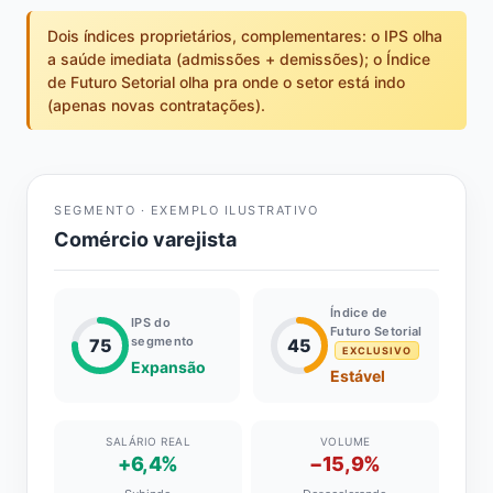
Dois índices proprietários, complementares: o IPS olha
a saúde imediata (admissões + demissões); o Índice
de Futuro Setorial olha pra onde o setor está indo
(apenas novas contratações).
SEGMENTO · EXEMPLO ILUSTRATIVO
Comércio varejista
Índice de
IPS do
Futuro Setorial
segmento
75
45
EXCLUSIVO
Expansão
Estável
SALÁRIO REAL
VOLUME
+6,4%
−15,9%