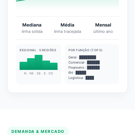
Mediana
Média
Mensal
linha sólida
linha tracejada
último ano
REGIONAL · 5 REGIÕES
POR FUNÇÃO (TOP 5)
Geral · ████████
Comercial · ██████
Financeiro · ██████
RH · █████
N · NE · SE · S · CO
Logística · ████
DEMANDA & MERCADO