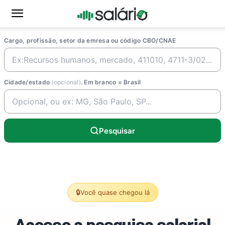
Cargo, profissão, setor da emresa ou código CBO/CNAE
Cidade/estado
(opcional)
. Em branco = Brasil
Pesquisar
🔒
Você quase chegou lá