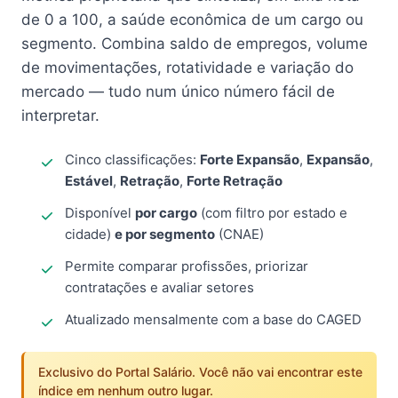
de 0 a 100, a saúde econômica de um cargo ou
segmento. Combina saldo de empregos, volume
de movimentações, rotatividade e variação do
mercado — tudo num único número fácil de
interpretar.
Cinco classificações:
Forte Expansão
,
Expansão
,
Estável
,
Retração
,
Forte Retração
Disponível
por cargo
(com filtro por estado e
cidade)
e por segmento
(CNAE)
Permite comparar profissões, priorizar
contratações e avaliar setores
Atualizado mensalmente com a base do CAGED
Exclusivo do Portal Salário. Você não vai encontrar este
índice em nenhum outro lugar.