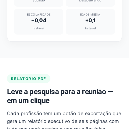
Subindo
Desacelerando
ESCOLARIDADE
IDADE MÉDIA
−0,04
+0,1
Estável
Estável
RELATÓRIO PDF
Leve a pesquisa para a reunião —
em um clique
Cada profissão tem um botão de exportação que
gera um relatório executivo de seis páginas com