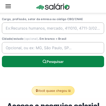
Cargo, profissão, setor da emresa ou código CBO/CNAE
Cidade/estado
(opcional)
. Em branco = Brasil
Pesquisar
🔒
Você quase chegou lá