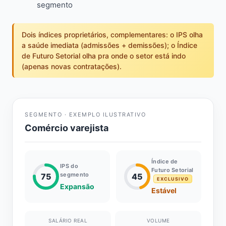
segmento
Dois índices proprietários, complementares: o IPS olha
a saúde imediata (admissões + demissões); o Índice
de Futuro Setorial olha pra onde o setor está indo
(apenas novas contratações).
SEGMENTO · EXEMPLO ILUSTRATIVO
Comércio varejista
Índice de
IPS do
Futuro Setorial
segmento
75
45
EXCLUSIVO
Expansão
Estável
SALÁRIO REAL
VOLUME