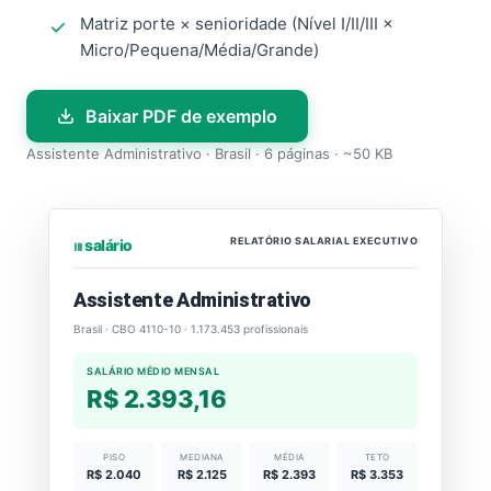
Matriz porte × senioridade (Nível I/II/III ×
Micro/Pequena/Média/Grande)
Baixar PDF de exemplo
Assistente Administrativo · Brasil · 6 páginas · ~50 KB
RELATÓRIO SALARIAL EXECUTIVO
⏐⏐⏐ salário
Assistente Administrativo
Brasil · CBO 4110-10 · 1.173.453 profissionais
SALÁRIO MÉDIO MENSAL
R$ 2.393,16
PISO
MEDIANA
MÉDIA
TETO
R$ 2.040
R$ 2.125
R$ 2.393
R$ 3.353