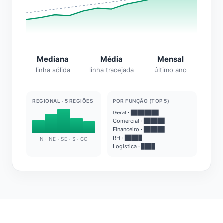
Mediana
Média
Mensal
linha sólida
linha tracejada
último ano
REGIONAL · 5 REGIÕES
POR FUNÇÃO (TOP 5)
Geral · ████████
Comercial · ██████
Financeiro · ██████
RH · █████
N · NE · SE · S · CO
Logística · ████