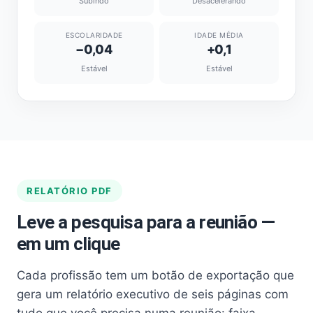
Subindo
Desacelerando
ESCOLARIDADE
IDADE MÉDIA
−0,04
+0,1
Estável
Estável
RELATÓRIO PDF
Leve a pesquisa para a reunião —
em um clique
Cada profissão tem um botão de exportação que
gera um relatório executivo de seis páginas com