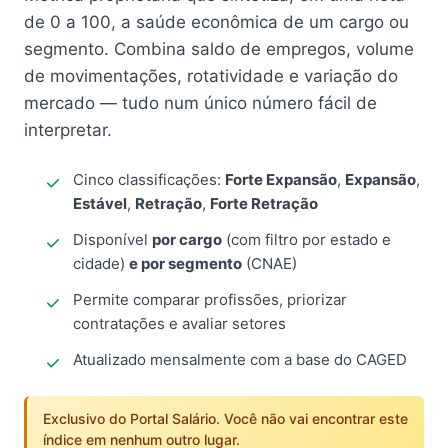
de 0 a 100, a saúde econômica de um cargo ou
segmento. Combina saldo de empregos, volume
de movimentações, rotatividade e variação do
mercado — tudo num único número fácil de
interpretar.
Cinco classificações:
Forte Expansão
,
Expansão
,
Estável
,
Retração
,
Forte Retração
Disponível
por cargo
(com filtro por estado e
cidade)
e por segmento
(CNAE)
Permite comparar profissões, priorizar
contratações e avaliar setores
Atualizado mensalmente com a base do CAGED
Exclusivo do Portal Salário. Você não vai encontrar este
índice em nenhum outro lugar.