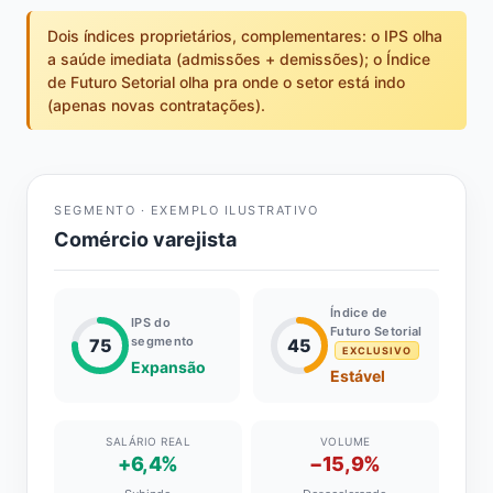
Dois índices proprietários, complementares: o IPS olha
a saúde imediata (admissões + demissões); o Índice
de Futuro Setorial olha pra onde o setor está indo
(apenas novas contratações).
SEGMENTO · EXEMPLO ILUSTRATIVO
Comércio varejista
Índice de
IPS do
Futuro Setorial
segmento
75
45
EXCLUSIVO
Expansão
Estável
SALÁRIO REAL
VOLUME
+6,4%
−15,9%