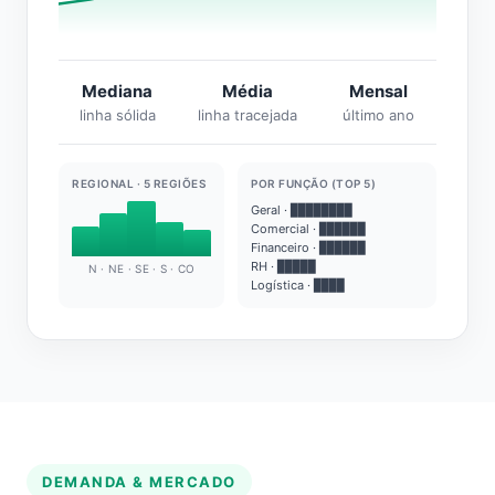
Mediana
Média
Mensal
linha sólida
linha tracejada
último ano
REGIONAL · 5 REGIÕES
POR FUNÇÃO (TOP 5)
Geral · ████████
Comercial · ██████
Financeiro · ██████
RH · █████
N · NE · SE · S · CO
Logística · ████
DEMANDA & MERCADO