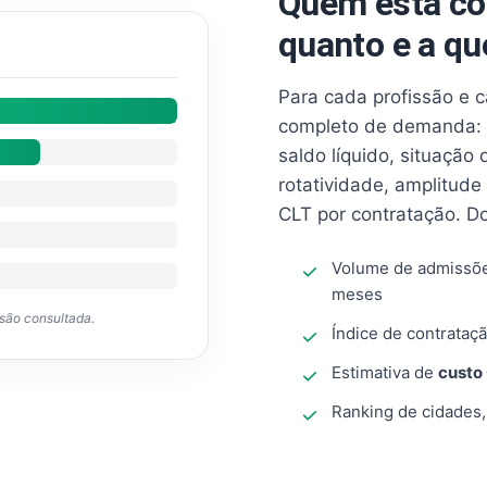
Quem está co
quanto e a qu
Para cada profissão e 
completo de demanda: 
saldo líquido, situação
rotatividade, amplitude
CLT por contratação. D
Volume de admissõ
meses
ssão consultada.
Índice de contrataçã
Estimativa de
custo
Ranking de cidades