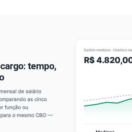
Salário mediano · histórico m
R$ 4.820,0
cargo: tempo,
o
mensal de salário
comparando as cinco
or função ou
es para o mesmo CBO —