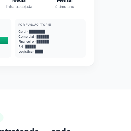
Média
Mensal
linha tracejada
último ano
POR FUNÇÃO (TOP 5)
Geral · ████████
Comercial · ██████
Financeiro · ██████
RH · █████
Logística · ████