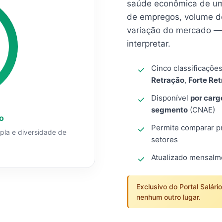
saúde econômica de um
de empregos, volume d
variação do mercado — 
interpretar.
Cinco classificaçõe
Retração
,
Forte Re
Disponível
por carg
segmento
(CNAE)
o
Permite comparar pro
mpla e diversidade de
setores
Atualizado mensal
Exclusivo do Portal Salári
nenhum outro lugar.