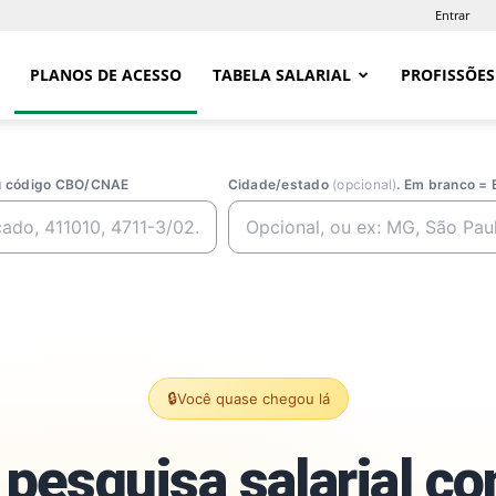
Entrar
PLANOS DE ACESSO
TABELA SALARIAL
PROFISSÕES
ou código CBO/CNAE
Cidade/estado
(opcional)
. Em branco = 
🔒
Você quase chegou lá
pesquisa salarial c