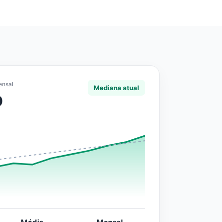
ensal
Mediana atual
0