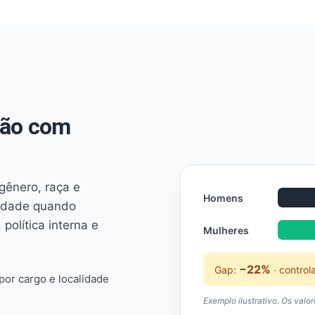
não com
 gênero, raça e
Homens
ridade quando
 política interna e
Mulheres
−22%
Gap:
· control
or cargo e localidade
Exemplo ilustrativo. Os valo