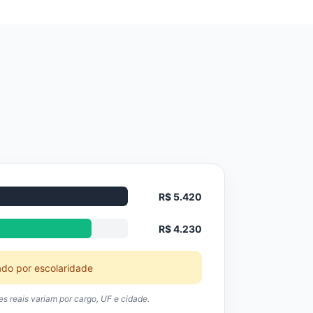
R$ 5.420
R$ 4.230
ado por escolaridade
res reais variam por cargo, UF e cidade.