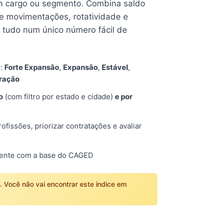
 cargo ou segmento. Combina saldo
e movimentações, rotatividade e
tudo num único número fácil de
s:
Forte Expansão
,
Expansão
,
Estável
,
tração
o
(com filtro por estado e cidade)
e por
fissões, priorizar contratações e avaliar
mente com a base do CAGED
o. Você não vai encontrar este índice em