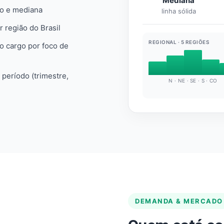
Mediana
io e mediana
linha sólida
r região do Brasil
REGIONAL · 5 REGIÕES
do cargo por foco de
e período (trimestre,
N · NE · SE · S · CO
DEMANDA & MERCADO