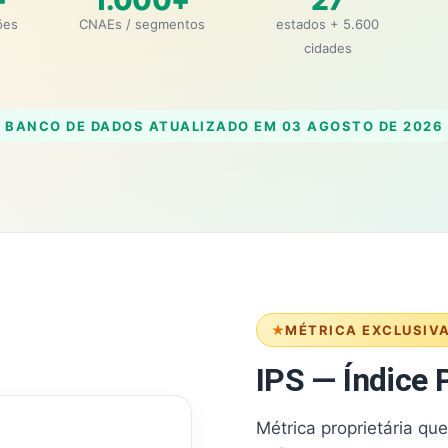
+
1.000+
27
ões
CNAEs / segmentos
estados + 5.600
cidades
BANCO DE DADOS ATUALIZADO EM
03 AGOSTO DE 2026
MÉTRICA EXCLUSIV
IPS — Índice P
Métrica proprietária qu