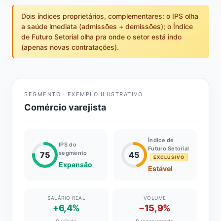
Dois índices proprietários, complementares: o IPS olha
a saúde imediata (admissões + demissões); o Índice
de Futuro Setorial olha pra onde o setor está indo
(apenas novas contratações).
SEGMENTO · EXEMPLO ILUSTRATIVO
Comércio varejista
Índice de
IPS do
Futuro Setorial
segmento
75
45
EXCLUSIVO
Expansão
Estável
SALÁRIO REAL
VOLUME
+6,4%
−15,9%