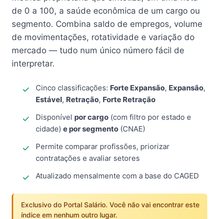
de 0 a 100, a saúde econômica de um cargo ou
segmento. Combina saldo de empregos, volume
de movimentações, rotatividade e variação do
mercado — tudo num único número fácil de
interpretar.
Cinco classificações:
Forte Expansão
,
Expansão
,
Estável
,
Retração
,
Forte Retração
Disponível
por cargo
(com filtro por estado e
cidade)
e por segmento
(CNAE)
Permite comparar profissões, priorizar
contratações e avaliar setores
Atualizado mensalmente com a base do CAGED
Exclusivo do Portal Salário. Você não vai encontrar este
índice em nenhum outro lugar.