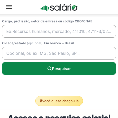
Cargo, profissão, setor da emresa ou código CBO/CNAE
Cidade/estado
(opcional)
. Em branco = Brasil
Pesquisar
🔒
Você quase chegou lá