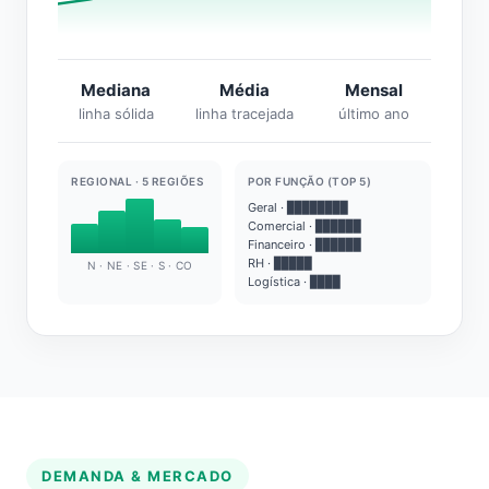
Mediana
Média
Mensal
linha sólida
linha tracejada
último ano
REGIONAL · 5 REGIÕES
POR FUNÇÃO (TOP 5)
Geral · ████████
Comercial · ██████
Financeiro · ██████
RH · █████
N · NE · SE · S · CO
Logística · ████
DEMANDA & MERCADO