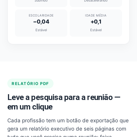
Subindo
Desacelerando
ESCOLARIDADE
IDADE MÉDIA
−0,04
+0,1
Estável
Estável
RELATÓRIO PDF
Leve a pesquisa para a reunião —
em um clique
Cada profissão tem um botão de exportação que
gera um relatório executivo de seis páginas com