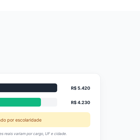
R$ 5.420
R$ 4.230
ado por escolaridade
res reais variam por cargo, UF e cidade.