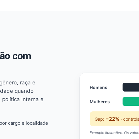
não com
 gênero, raça e
Homens
ridade quando
 política interna e
Mulheres
−22%
Gap:
· control
or cargo e localidade
Exemplo ilustrativo. Os valo