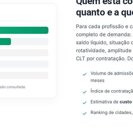
Quem está co
quanto e a qu
Para cada profissão e 
completo de demanda: 
saldo líquido, situação
rotatividade, amplitude
CLT por contratação. D
Volume de admissõ
meses
ssão consultada.
Índice de contrataçã
Estimativa de
custo
Ranking de cidades