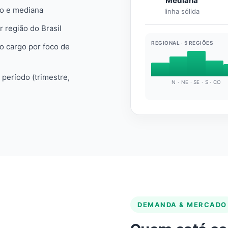
Mediana
io e mediana
linha sólida
r região do Brasil
REGIONAL · 5 REGIÕES
do cargo por foco de
e período (trimestre,
N · NE · SE · S · CO
DEMANDA & MERCADO