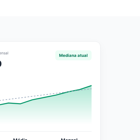
ensal
Mediana atual
0