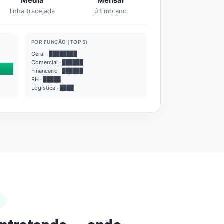
Média
Mensal
linha tracejada
último ano
POR FUNÇÃO (TOP 5)
Geral · ████████
Comercial · ██████
Financeiro · ██████
RH · █████
Logística · ████