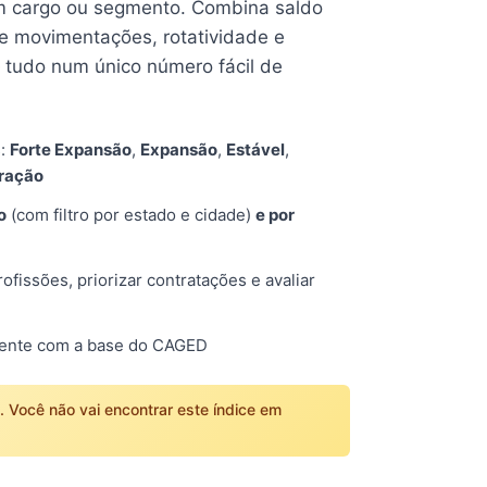
 cargo ou segmento. Combina saldo
e movimentações, rotatividade e
tudo num único número fácil de
s:
Forte Expansão
,
Expansão
,
Estável
,
tração
o
(com filtro por estado e cidade)
e por
fissões, priorizar contratações e avaliar
mente com a base do CAGED
o. Você não vai encontrar este índice em