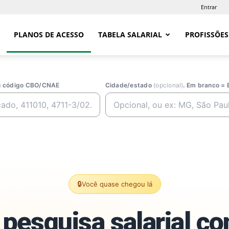
Entrar
PLANOS DE ACESSO
TABELA SALARIAL
PROFISSÕES
ou código CBO/CNAE
Cidade/estado
(opcional)
. Em branco = 
🔒
Você quase chegou lá
pesquisa salarial c