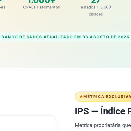
+
1.000+
27
ões
CNAEs / segmentos
estados + 5.600
cidades
BANCO DE DADOS ATUALIZADO EM
03 AGOSTO DE 2026
MÉTRICA EXCLUSIV
IPS — Índice P
Métrica proprietária qu