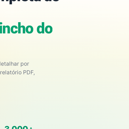
incho do
etalhar por
relatório PDF,