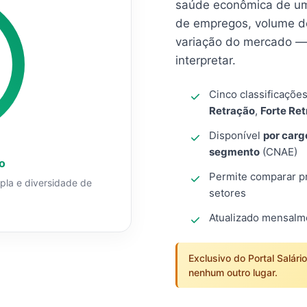
saúde econômica de um
de empregos, volume d
variação do mercado — 
interpretar.
Cinco classificaçõe
Retração
,
Forte Re
Disponível
por carg
segmento
(CNAE)
o
Permite comparar pro
mpla e diversidade de
setores
Atualizado mensal
Exclusivo do Portal Salári
nenhum outro lugar.