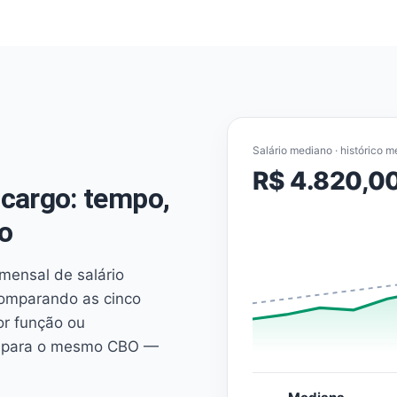
Salário mediano · histórico m
R$ 4.820,0
cargo: tempo,
o
mensal de salário
comparando as cinco
or função ou
es para o mesmo CBO —