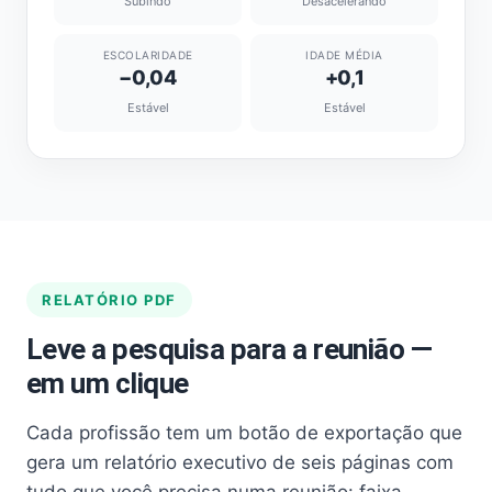
Subindo
Desacelerando
ESCOLARIDADE
IDADE MÉDIA
−0,04
+0,1
Estável
Estável
RELATÓRIO PDF
Leve a pesquisa para a reunião —
em um clique
Cada profissão tem um botão de exportação que
gera um relatório executivo de seis páginas com