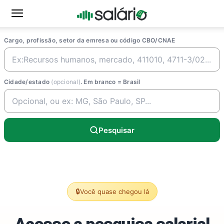
Cargo, profissão, setor da emresa ou código CBO/CNAE
Cidade/estado
(opcional)
. Em branco = Brasil
Pesquisar
🔒
Você quase chegou lá