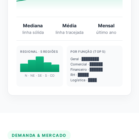
Mediana
Média
Mensal
linha sólida
linha tracejada
último ano
REGIONAL · 5 REGIÕES
POR FUNÇÃO (TOP 5)
Geral · ████████
Comercial · ██████
Financeiro · ██████
RH · █████
N · NE · SE · S · CO
Logística · ████
DEMANDA & MERCADO