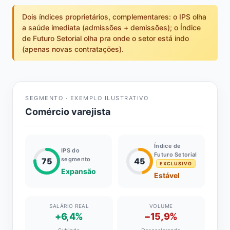
Dois índices proprietários, complementares: o IPS olha
a saúde imediata (admissões + demissões); o Índice
de Futuro Setorial olha pra onde o setor está indo
(apenas novas contratações).
SEGMENTO · EXEMPLO ILUSTRATIVO
Comércio varejista
Índice de
IPS do
Futuro Setorial
segmento
75
45
EXCLUSIVO
Expansão
Estável
SALÁRIO REAL
VOLUME
+6,4%
−15,9%