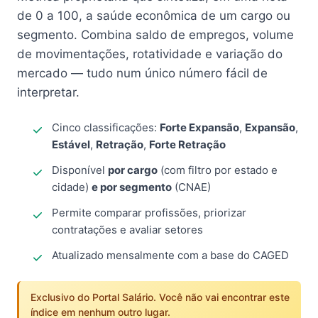
de 0 a 100, a saúde econômica de um cargo ou
segmento. Combina saldo de empregos, volume
de movimentações, rotatividade e variação do
mercado — tudo num único número fácil de
interpretar.
Cinco classificações:
Forte Expansão
,
Expansão
,
Estável
,
Retração
,
Forte Retração
Disponível
por cargo
(com filtro por estado e
cidade)
e por segmento
(CNAE)
Permite comparar profissões, priorizar
contratações e avaliar setores
Atualizado mensalmente com a base do CAGED
Exclusivo do Portal Salário. Você não vai encontrar este
índice em nenhum outro lugar.