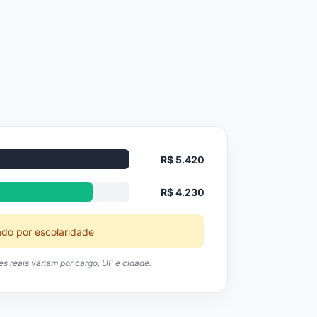
R$ 5.420
R$ 4.230
ado por escolaridade
res reais variam por cargo, UF e cidade.