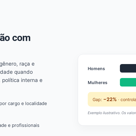
não com
 gênero, raça e
Homens
ridade quando
 política interna e
Mulheres
−22%
Gap:
· control
or cargo e localidade
Exemplo ilustrativo. Os valo
ade e profissionais