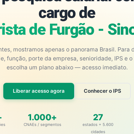
cargo de
ista de Furgão - Si
antes, mostramos apenas o panorama Brasil. Para d
e, função, porte da empresa, senioridade, IPS e o 
escolha um plano abaixo — acesso imediato.
Liberar acesso agora
Conhecer o IPS
+
1.000+
27
ões
CNAEs / segmentos
estados + 5.600
cidades