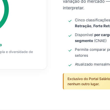
variação do mercado — 
interpretar.
Cinco classificaçõe
Retração
,
Forte Re
Disponível
por carg
segmento
(CNAE)
o
Permite comparar pro
mpla e diversidade de
setores
Atualizado mensal
Exclusivo do Portal Salári
nenhum outro lugar.