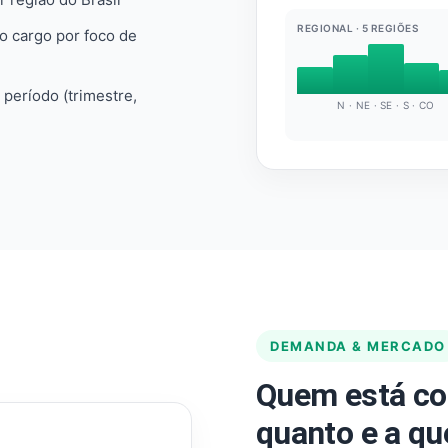
REGIONAL · 5 REGIÕES
do cargo por foco de
e período (trimestre,
N · NE · SE · S · CO
DEMANDA & MERCADO
Quem está co
quanto e a qu