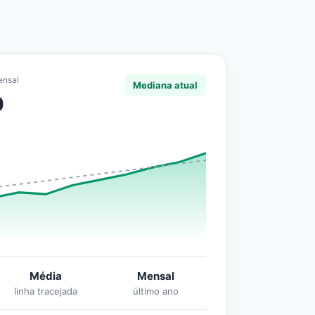
ensal
Mediana atual
0
Média
Mensal
linha tracejada
último ano