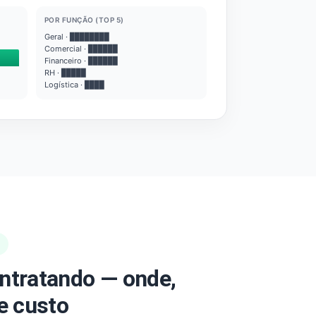
POR FUNÇÃO (TOP 5)
Geral · ████████
Comercial · ██████
Financeiro · ██████
RH · █████
Logística · ████
ntratando — onde,
e custo