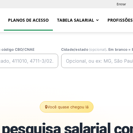
Entrar
PLANOS DE ACESSO
TABELA SALARIAL
PROFISSÕES
ou código CBO/CNAE
Cidade/estado
(opcional)
. Em branco = 
🔒
Você quase chegou lá
pesquisa salarial c