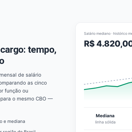
Salário mediano · histórico m
R$ 4.820,0
cargo: tempo,
o
mensal de salário
comparando as cinco
or função ou
es para o mesmo CBO —
Mediana
io e mediana
linha sólida
r região do Brasil