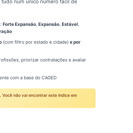
tudo num único número fácil de
s:
Forte Expansão
,
Expansão
,
Estável
,
tração
o
(com filtro por estado e cidade)
e por
fissões, priorizar contratações e avaliar
mente com a base do CAGED
o. Você não vai encontrar este índice em