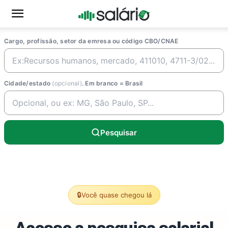
Cargo, profissão, setor da emresa ou código CBO/CNAE
Cidade/estado
(opcional)
. Em branco = Brasil
Pesquisar
🔒
Você quase chegou lá