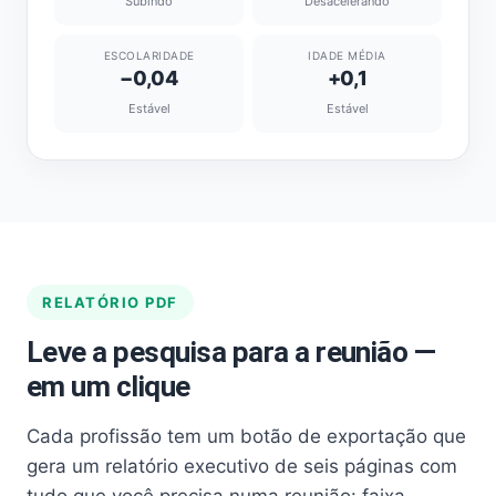
Subindo
Desacelerando
ESCOLARIDADE
IDADE MÉDIA
−0,04
+0,1
Estável
Estável
RELATÓRIO PDF
Leve a pesquisa para a reunião —
em um clique
Cada profissão tem um botão de exportação que
gera um relatório executivo de seis páginas com