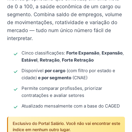
de 0 a 100, a saúde econômica de um cargo ou
segmento. Combina saldo de empregos, volume
de movimentações, rotatividade e variação do
mercado — tudo num único número fácil de
interpretar.
Cinco classificações:
Forte Expansão
,
Expansão
,
Estável
,
Retração
,
Forte Retração
Disponível
por cargo
(com filtro por estado e
cidade)
e por segmento
(CNAE)
Permite comparar profissões, priorizar
contratações e avaliar setores
Atualizado mensalmente com a base do CAGED
Exclusivo do Portal Salário. Você não vai encontrar este
índice em nenhum outro lugar.