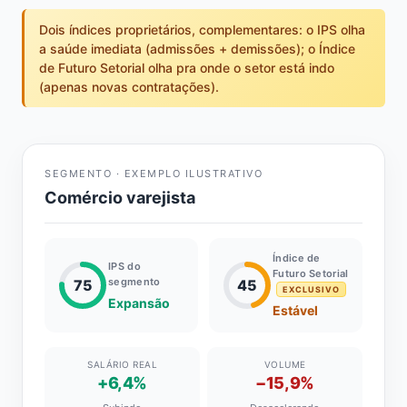
Dois índices proprietários, complementares: o IPS olha
a saúde imediata (admissões + demissões); o Índice
de Futuro Setorial olha pra onde o setor está indo
(apenas novas contratações).
SEGMENTO · EXEMPLO ILUSTRATIVO
Comércio varejista
Índice de
IPS do
Futuro Setorial
segmento
75
45
EXCLUSIVO
Expansão
Estável
SALÁRIO REAL
VOLUME
+6,4%
−15,9%