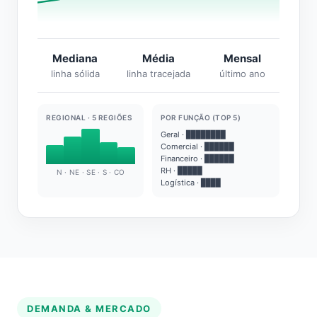
Mediana
Média
Mensal
linha sólida
linha tracejada
último ano
REGIONAL · 5 REGIÕES
POR FUNÇÃO (TOP 5)
Geral · ████████
Comercial · ██████
Financeiro · ██████
RH · █████
N · NE · SE · S · CO
Logística · ████
DEMANDA & MERCADO