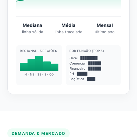
Mediana
Média
Mensal
linha sólida
linha tracejada
último ano
REGIONAL · 5 REGIÕES
POR FUNÇÃO (TOP 5)
Geral · ████████
Comercial · ██████
Financeiro · ██████
RH · █████
N · NE · SE · S · CO
Logística · ████
DEMANDA & MERCADO