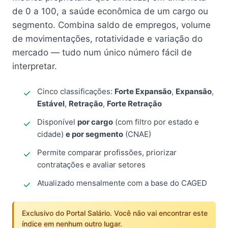
de 0 a 100, a saúde econômica de um cargo ou
segmento. Combina saldo de empregos, volume
de movimentações, rotatividade e variação do
mercado — tudo num único número fácil de
interpretar.
Cinco classificações:
Forte Expansão
,
Expansão
,
Estável
,
Retração
,
Forte Retração
Disponível
por cargo
(com filtro por estado e
cidade)
e por segmento
(CNAE)
Permite comparar profissões, priorizar
contratações e avaliar setores
Atualizado mensalmente com a base do CAGED
Exclusivo do Portal Salário. Você não vai encontrar este
índice em nenhum outro lugar.