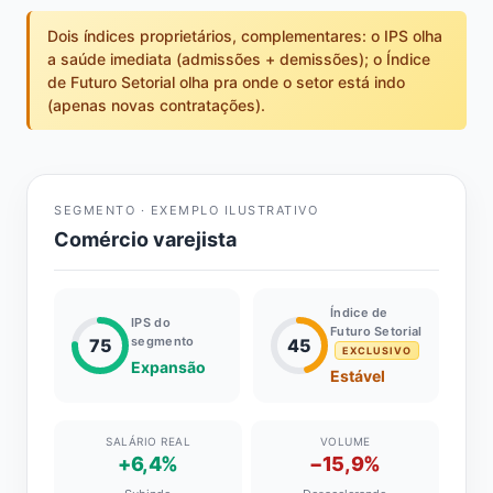
Dois índices proprietários, complementares: o IPS olha
a saúde imediata (admissões + demissões); o Índice
de Futuro Setorial olha pra onde o setor está indo
(apenas novas contratações).
SEGMENTO · EXEMPLO ILUSTRATIVO
Comércio varejista
Índice de
IPS do
Futuro Setorial
segmento
75
45
EXCLUSIVO
Expansão
Estável
SALÁRIO REAL
VOLUME
+6,4%
−15,9%