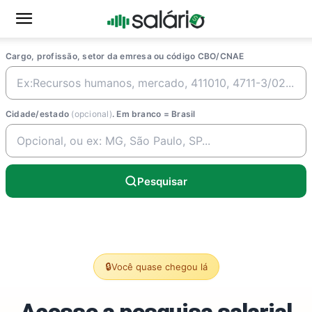
Cargo, profissão, setor da emresa ou código CBO/CNAE
Cidade/estado
(opcional)
. Em branco = Brasil
Pesquisar
🔒
Você quase chegou lá