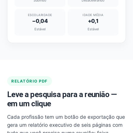
Subindo
Desacelerando
ESCOLARIDADE
IDADE MÉDIA
−0,04
+0,1
Estável
Estável
RELATÓRIO PDF
Leve a pesquisa para a reunião —
em um clique
Cada profissão tem um botão de exportação que
gera um relatório executivo de seis páginas com