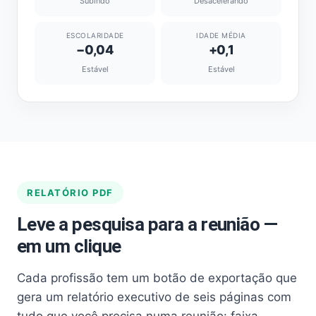
Subindo
Desacelerando
ESCOLARIDADE
IDADE MÉDIA
−0,04
+0,1
Estável
Estável
RELATÓRIO PDF
Leve a pesquisa para a reunião —
em um clique
Cada profissão tem um botão de exportação que
gera um relatório executivo de seis páginas com