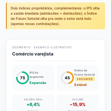
Dois índices proprietários, complementares: o IPS olha
a saúde imediata (admissões + demissões); o Índice
de Futuro Setorial olha pra onde o setor está indo
(apenas novas contratações).
SEGMENTO · EXEMPLO ILUSTRATIVO
Comércio varejista
Índice de
IPS do
Futuro Setorial
segmento
75
45
EXCLUSIVO
Expansão
Estável
SALÁRIO REAL
VOLUME
+6,4%
−15,9%