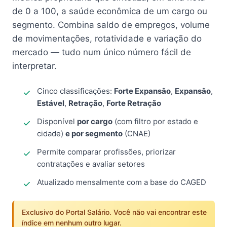
de 0 a 100, a saúde econômica de um cargo ou
segmento. Combina saldo de empregos, volume
de movimentações, rotatividade e variação do
mercado — tudo num único número fácil de
interpretar.
Cinco classificações:
Forte Expansão
,
Expansão
,
Estável
,
Retração
,
Forte Retração
Disponível
por cargo
(com filtro por estado e
cidade)
e por segmento
(CNAE)
Permite comparar profissões, priorizar
contratações e avaliar setores
Atualizado mensalmente com a base do CAGED
Exclusivo do Portal Salário. Você não vai encontrar este
índice em nenhum outro lugar.