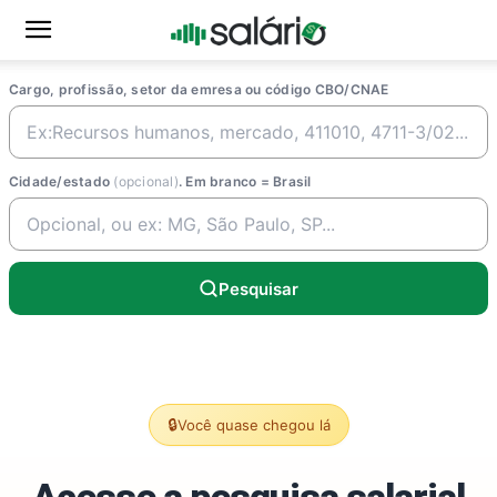
Cargo, profissão, setor da emresa ou código CBO/CNAE
Cidade/estado
(opcional)
. Em branco = Brasil
Pesquisar
🔒
Você quase chegou lá