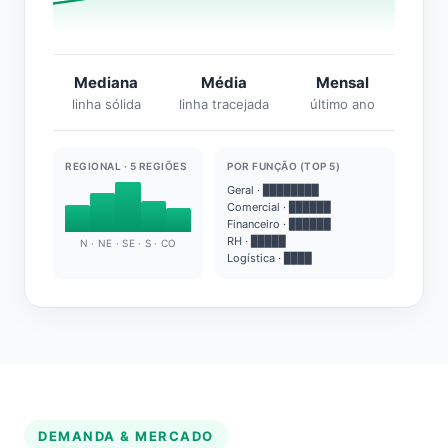
Mediana
Média
Mensal
linha sólida
linha tracejada
último ano
REGIONAL · 5 REGIÕES
POR FUNÇÃO (TOP 5)
Geral · ████████
Comercial · ██████
Financeiro · ██████
RH · █████
N · NE · SE · S · CO
Logística · ████
DEMANDA & MERCADO