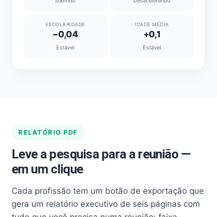
Subindo
Desacelerando
ESCOLARIDADE
IDADE MÉDIA
−0,04
+0,1
Estável
Estável
RELATÓRIO PDF
Leve a pesquisa para a reunião —
em um clique
Cada profissão tem um botão de exportação que
gera um relatório executivo de seis páginas com