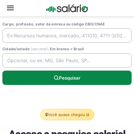
Cargo, profissão, setor da emresa ou código CBO/CNAE
Cidade/estado
(opcional)
. Em branco = Brasil
Pesquisar
🔒
Você quase chegou lá