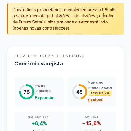
Dois índices proprietários, complementares: o IPS olha
a saúde imediata (admissões + demissões); o Índice
de Futuro Setorial olha pra onde o setor está indo
(apenas novas contratações).
SEGMENTO · EXEMPLO ILUSTRATIVO
Comércio varejista
Índice de
IPS do
Futuro Setorial
segmento
75
45
EXCLUSIVO
Expansão
Estável
SALÁRIO REAL
VOLUME
+6,4%
−15,9%