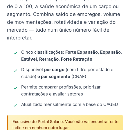
de 0 a 100, a saúde econômica de um cargo ou
segmento. Combina saldo de empregos, volume
de movimentações, rotatividade e variação do
mercado — tudo num único número fácil de
interpretar.
Cinco classificações:
Forte Expansão
,
Expansão
,
Estável
,
Retração
,
Forte Retração
Disponível
por cargo
(com filtro por estado e
cidade)
e por segmento
(CNAE)
Permite comparar profissões, priorizar
contratações e avaliar setores
Atualizado mensalmente com a base do CAGED
Exclusivo do Portal Salário. Você não vai encontrar este
índice em nenhum outro lugar.