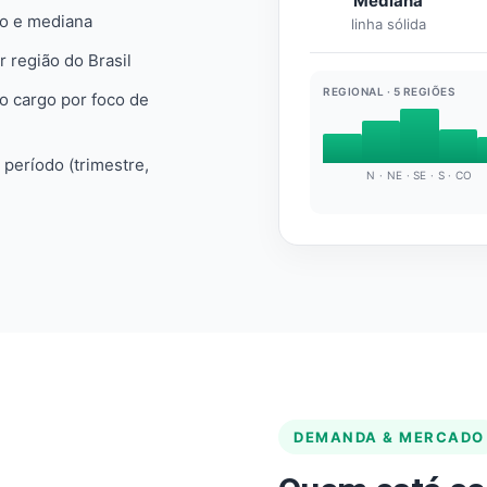
Mediana
io e mediana
linha sólida
r região do Brasil
REGIONAL · 5 REGIÕES
do cargo por foco de
e período (trimestre,
N · NE · SE · S · CO
DEMANDA & MERCADO