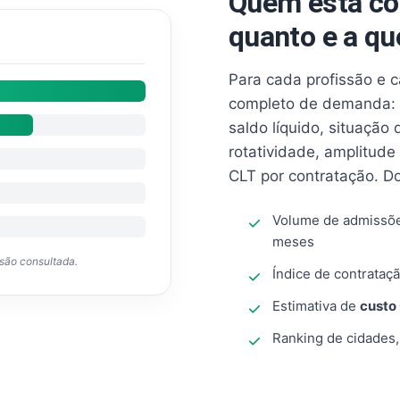
Quem está co
quanto e a qu
Para cada profissão e 
completo de demanda: 
saldo líquido, situação
rotatividade, amplitude
CLT por contratação. D
Volume de admissõ
meses
ssão consultada.
Índice de contrataçã
Estimativa de
custo
Ranking de cidades