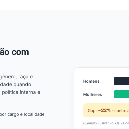
não com
 gênero, raça e
Homens
ridade quando
 política interna e
Mulheres
−22%
Gap:
· control
or cargo e localidade
Exemplo ilustrativo. Os valo