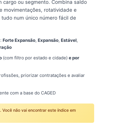
 cargo ou segmento. Combina saldo
e movimentações, rotatividade e
tudo num único número fácil de
s:
Forte Expansão
,
Expansão
,
Estável
,
tração
o
(com filtro por estado e cidade)
e por
fissões, priorizar contratações e avaliar
mente com a base do CAGED
o. Você não vai encontrar este índice em