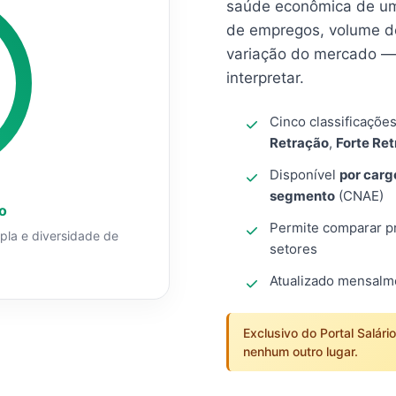
saúde econômica de um
de empregos, volume d
variação do mercado — 
interpretar.
Cinco classificaçõe
Retração
,
Forte Re
Disponível
por carg
segmento
(CNAE)
o
Permite comparar pro
mpla e diversidade de
setores
Atualizado mensal
Exclusivo do Portal Salári
nenhum outro lugar.