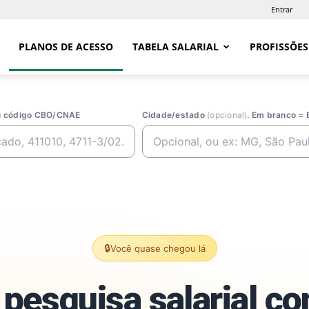
Entrar
PLANOS DE ACESSO
TABELA SALARIAL
PROFISSÕES
ou código CBO/CNAE
Cidade/estado
(opcional)
. Em branco = 
🔒
Você quase chegou lá
pesquisa salarial c