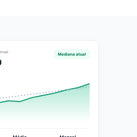
ensal
Mediana atual
0