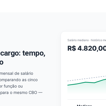
Salário mediano · histórico m
R$ 4.820,0
cargo: tempo,
o
mensal de salário
comparando as cinco
or função ou
es para o mesmo CBO —