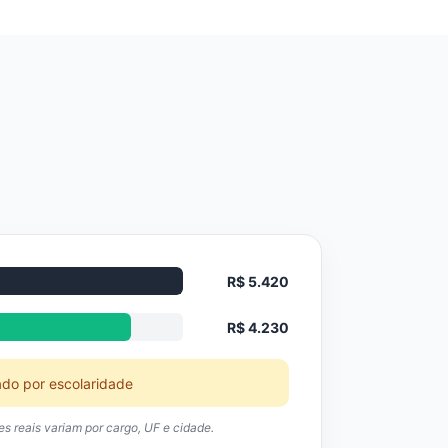
R$ 5.420
R$ 4.230
ado por escolaridade
res reais variam por cargo, UF e cidade.