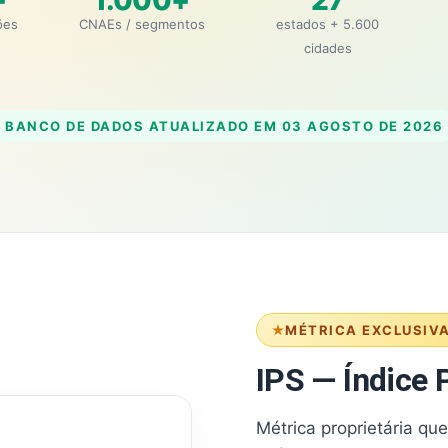
+
1.000+
27
ões
CNAEs / segmentos
estados + 5.600
cidades
BANCO DE DADOS ATUALIZADO EM
03 AGOSTO DE 2026
MÉTRICA EXCLUSIV
IPS — Índice P
Métrica proprietária qu