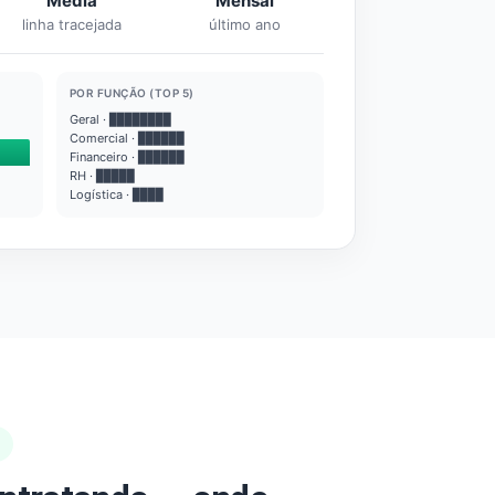
Média
Mensal
linha tracejada
último ano
POR FUNÇÃO (TOP 5)
Geral · ████████
Comercial · ██████
Financeiro · ██████
RH · █████
Logística · ████