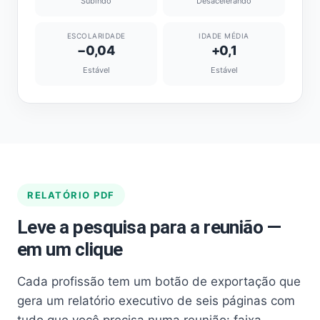
Subindo
Desacelerando
ESCOLARIDADE
IDADE MÉDIA
−0,04
+0,1
Estável
Estável
RELATÓRIO PDF
Leve a pesquisa para a reunião —
em um clique
Cada profissão tem um botão de exportação que
gera um relatório executivo de seis páginas com