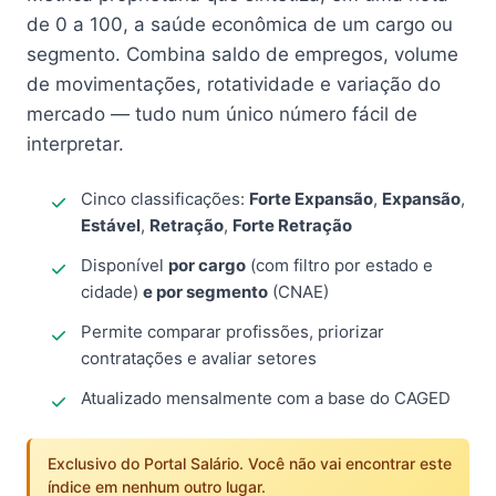
de 0 a 100, a saúde econômica de um cargo ou
segmento. Combina saldo de empregos, volume
de movimentações, rotatividade e variação do
mercado — tudo num único número fácil de
interpretar.
Cinco classificações:
Forte Expansão
,
Expansão
,
Estável
,
Retração
,
Forte Retração
Disponível
por cargo
(com filtro por estado e
cidade)
e por segmento
(CNAE)
Permite comparar profissões, priorizar
contratações e avaliar setores
Atualizado mensalmente com a base do CAGED
Exclusivo do Portal Salário. Você não vai encontrar este
índice em nenhum outro lugar.