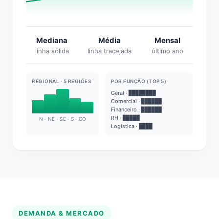
Mediana
Média
Mensal
linha sólida
linha tracejada
último ano
REGIONAL · 5 REGIÕES
POR FUNÇÃO (TOP 5)
Geral · ████████
Comercial · ██████
Financeiro · ██████
RH · █████
N · NE · SE · S · CO
Logística · ████
DEMANDA & MERCADO