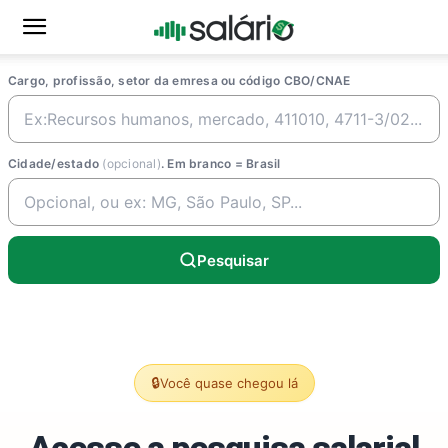
Cargo, profissão, setor da emresa ou código CBO/CNAE
Cidade/estado
(opcional)
. Em branco = Brasil
Pesquisar
🔒
Você quase chegou lá