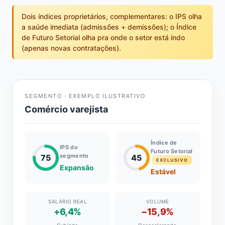
Dois índices proprietários, complementares: o IPS olha
a saúde imediata (admissões + demissões); o Índice
de Futuro Setorial olha pra onde o setor está indo
(apenas novas contratações).
SEGMENTO · EXEMPLO ILUSTRATIVO
Comércio varejista
Índice de
IPS do
Futuro Setorial
segmento
75
45
EXCLUSIVO
Expansão
Estável
SALÁRIO REAL
VOLUME
+6,4%
−15,9%