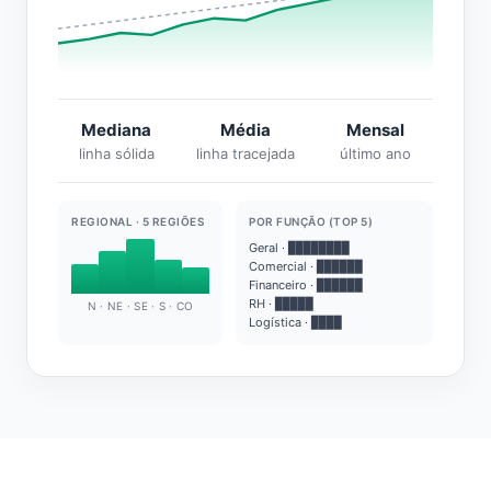
Mediana
Média
Mensal
linha sólida
linha tracejada
último ano
REGIONAL · 5 REGIÕES
POR FUNÇÃO (TOP 5)
Geral · ████████
Comercial · ██████
Financeiro · ██████
RH · █████
N · NE · SE · S · CO
Logística · ████