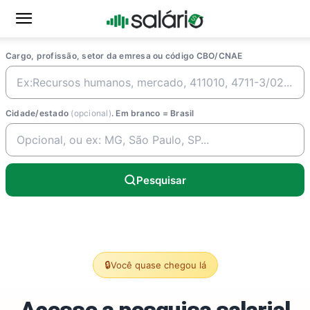
Cargo, profissão, setor da emresa ou código CBO/CNAE
Cidade/estado
(opcional)
. Em branco = Brasil
Pesquisar
🔒
Você quase chegou lá