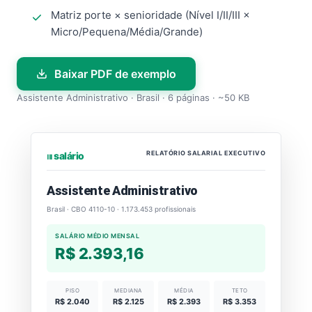
Matriz porte × senioridade (Nível I/II/III ×
Micro/Pequena/Média/Grande)
Baixar PDF de exemplo
Assistente Administrativo · Brasil · 6 páginas · ~50 KB
RELATÓRIO SALARIAL EXECUTIVO
⏐⏐⏐ salário
Assistente Administrativo
Brasil · CBO 4110-10 · 1.173.453 profissionais
SALÁRIO MÉDIO MENSAL
R$ 2.393,16
PISO
MEDIANA
MÉDIA
TETO
R$ 2.040
R$ 2.125
R$ 2.393
R$ 3.353