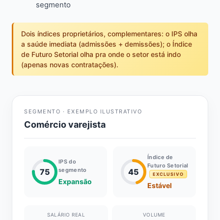
segmento
Dois índices proprietários, complementares: o IPS olha
a saúde imediata (admissões + demissões); o Índice
de Futuro Setorial olha pra onde o setor está indo
(apenas novas contratações).
SEGMENTO · EXEMPLO ILUSTRATIVO
Comércio varejista
Índice de
IPS do
Futuro Setorial
segmento
75
45
EXCLUSIVO
Expansão
Estável
SALÁRIO REAL
VOLUME