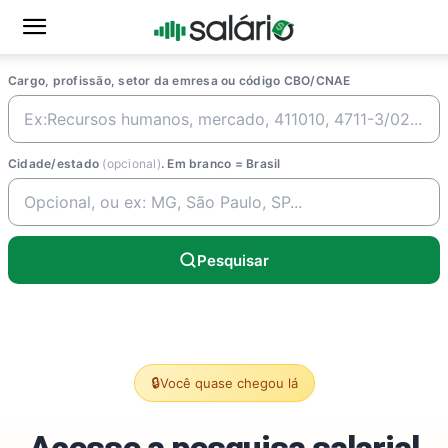
Cargo, profissão, setor da emresa ou código CBO/CNAE
Cidade/estado
(opcional)
. Em branco = Brasil
Pesquisar
🔒
Você quase chegou lá