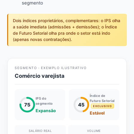
segmento
Dois índices proprietários, complementares: o IPS olha
a saúde imediata (admissões + demissões); o Índice
de Futuro Setorial olha pra onde o setor está indo
(apenas novas contratações).
SEGMENTO · EXEMPLO ILUSTRATIVO
Comércio varejista
Índice de
IPS do
Futuro Setorial
segmento
75
45
EXCLUSIVO
Expansão
Estável
SALÁRIO REAL
VOLUME