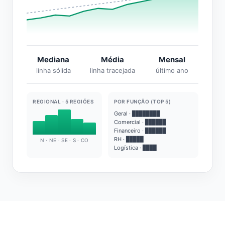
Mediana
Média
Mensal
linha sólida
linha tracejada
último ano
REGIONAL · 5 REGIÕES
POR FUNÇÃO (TOP 5)
Geral · ████████
Comercial · ██████
Financeiro · ██████
RH · █████
N · NE · SE · S · CO
Logística · ████