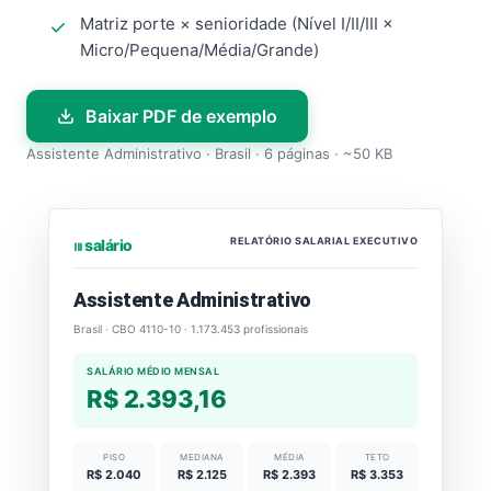
Matriz porte × senioridade (Nível I/II/III ×
Micro/Pequena/Média/Grande)
Baixar PDF de exemplo
Assistente Administrativo · Brasil · 6 páginas · ~50 KB
RELATÓRIO SALARIAL EXECUTIVO
⏐⏐⏐ salário
Assistente Administrativo
Brasil · CBO 4110-10 · 1.173.453 profissionais
SALÁRIO MÉDIO MENSAL
R$ 2.393,16
PISO
MEDIANA
MÉDIA
TETO
R$ 2.040
R$ 2.125
R$ 2.393
R$ 3.353