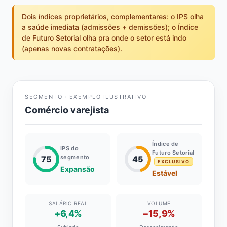
Dois índices proprietários, complementares: o IPS olha
a saúde imediata (admissões + demissões); o Índice
de Futuro Setorial olha pra onde o setor está indo
(apenas novas contratações).
SEGMENTO · EXEMPLO ILUSTRATIVO
Comércio varejista
Índice de
IPS do
Futuro Setorial
segmento
75
45
EXCLUSIVO
Expansão
Estável
SALÁRIO REAL
VOLUME
+6,4%
−15,9%