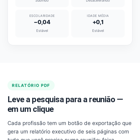
Subindo
Desacelerando
ESCOLARIDADE
IDADE MÉDIA
−0,04
+0,1
Estável
Estável
RELATÓRIO PDF
Leve a pesquisa para a reunião —
em um clique
Cada profissão tem um botão de exportação que
gera um relatório executivo de seis páginas com