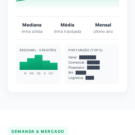
Mediana
Média
Mensal
linha sólida
linha tracejada
último ano
REGIONAL · 5 REGIÕES
POR FUNÇÃO (TOP 5)
Geral · ████████
Comercial · ██████
Financeiro · ██████
RH · █████
N · NE · SE · S · CO
Logística · ████
DEMANDA & MERCADO