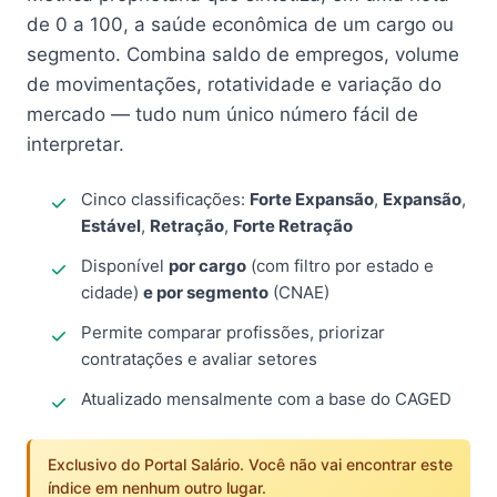
de 0 a 100, a saúde econômica de um cargo ou
segmento. Combina saldo de empregos, volume
de movimentações, rotatividade e variação do
mercado — tudo num único número fácil de
interpretar.
Cinco classificações:
Forte Expansão
,
Expansão
,
Estável
,
Retração
,
Forte Retração
Disponível
por cargo
(com filtro por estado e
cidade)
e por segmento
(CNAE)
Permite comparar profissões, priorizar
contratações e avaliar setores
Atualizado mensalmente com a base do CAGED
Exclusivo do Portal Salário. Você não vai encontrar este
índice em nenhum outro lugar.