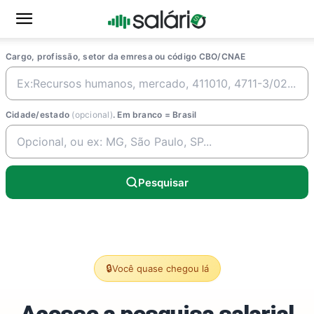
Cargo, profissão, setor da emresa ou código CBO/CNAE
Cidade/estado
(opcional)
. Em branco = Brasil
Pesquisar
🔒
Você quase chegou lá