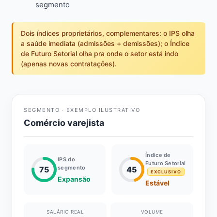
segmento
Dois índices proprietários, complementares: o IPS olha
a saúde imediata (admissões + demissões); o Índice
de Futuro Setorial olha pra onde o setor está indo
(apenas novas contratações).
SEGMENTO · EXEMPLO ILUSTRATIVO
Comércio varejista
Índice de
IPS do
Futuro Setorial
segmento
75
45
EXCLUSIVO
Expansão
Estável
SALÁRIO REAL
VOLUME