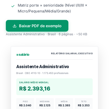
Matriz porte × senioridade (Nível I/II/III ×
Micro/Pequena/Média/Grande)
Baixar PDF de exemplo
Assistente Administrativo · Brasil · 6 páginas · ~50 KB
RELATÓRIO SALARIAL EXECUTIVO
⏐⏐⏐ salário
Assistente Administrativo
Brasil · CBO 4110-10 · 1.173.453 profissionais
SALÁRIO MÉDIO MENSAL
R$ 2.393,16
PISO
MEDIANA
MÉDIA
TETO
R$ 2.040
R$ 2.125
R$ 2.393
R$ 3.353