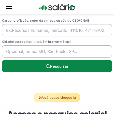
Cargo, profissão, setor da emresa ou código CBO/CNAE
Cidade/estado
(opcional)
. Em branco = Brasil
Pesquisar
🔒
Você quase chegou lá