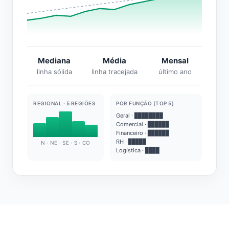
Mediana
Média
Mensal
linha sólida
linha tracejada
último ano
REGIONAL · 5 REGIÕES
POR FUNÇÃO (TOP 5)
Geral · ████████
Comercial · ██████
Financeiro · ██████
RH · █████
N · NE · SE · S · CO
Logística · ████