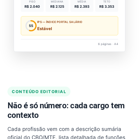
PISO
MEDIANA
MÉDIA
TETO
R$ 2.040
R$ 2.125
R$ 2.393
R$ 3.353
IPS — ÍNDICE PORTAL SALÁRIO
55
Estável
6 páginas · A4
CONTEÚDO EDITORIAL
Não é só número: cada cargo tem
contexto
Cada profissão vem com a descrição sumária
oficial do CBO/MTE, lista detalhada de funções