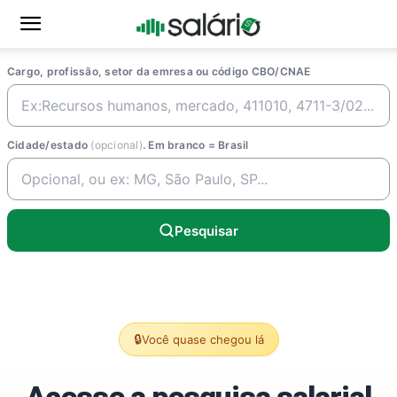
Cargo, profissão, setor da emresa ou código CBO/CNAE
Cidade/estado
(opcional)
. Em branco = Brasil
Pesquisar
🔒
Você quase chegou lá