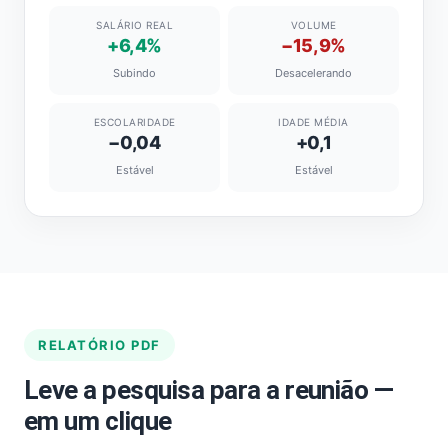
SALÁRIO REAL
VOLUME
+6,4%
−15,9%
Subindo
Desacelerando
ESCOLARIDADE
IDADE MÉDIA
−0,04
+0,1
Estável
Estável
RELATÓRIO PDF
Leve a pesquisa para a reunião —
em um clique