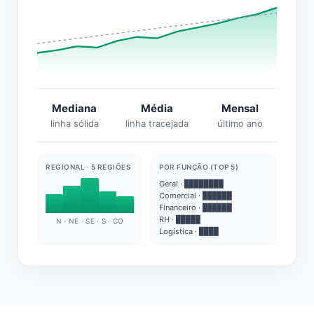
Mediana
Média
Mensal
linha sólida
linha tracejada
último ano
REGIONAL · 5 REGIÕES
POR FUNÇÃO (TOP 5)
Geral · ████████
Comercial · ██████
Financeiro · ██████
RH · █████
N · NE · SE · S · CO
Logística · ████