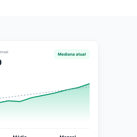
ensal
Mediana atual
0