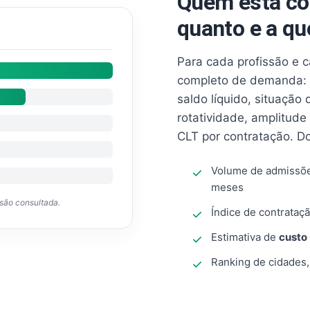
Quem está co
quanto e a qu
Para cada profissão e 
completo de demanda: 
saldo líquido, situação
rotatividade, amplitude
CLT por contratação. D
Volume de admissõ
meses
ssão consultada.
Índice de contrataçã
Estimativa de
custo
Ranking de cidades