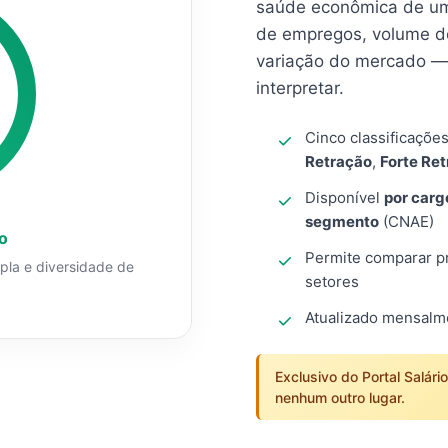
saúde econômica de um
de empregos, volume d
variação do mercado — 
interpretar.
Cinco classificaçõe
Retração
,
Forte Re
Disponível
por carg
segmento
(CNAE)
o
Permite comparar pro
mpla e diversidade de
setores
Atualizado mensal
Exclusivo do Portal Salári
nenhum outro lugar.