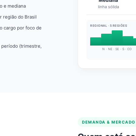
Mediana
io e mediana
linha sólida
r região do Brasil
REGIONAL · 5 REGIÕES
do cargo por foco de
e período (trimestre,
N · NE · SE · S · CO
DEMANDA & MERCADO