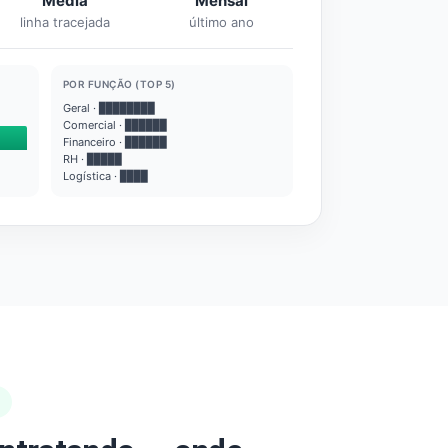
Média
Mensal
linha tracejada
último ano
POR FUNÇÃO (TOP 5)
Geral · ████████
Comercial · ██████
Financeiro · ██████
RH · █████
Logística · ████