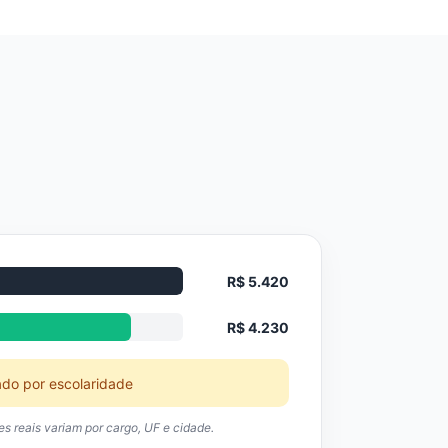
R$ 5.420
R$ 4.230
ado por escolaridade
res reais variam por cargo, UF e cidade.