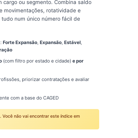
 cargo ou segmento. Combina saldo
e movimentações, rotatividade e
tudo num único número fácil de
s:
Forte Expansão
,
Expansão
,
Estável
,
tração
o
(com filtro por estado e cidade)
e por
fissões, priorizar contratações e avaliar
mente com a base do CAGED
o. Você não vai encontrar este índice em