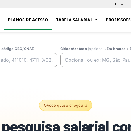
Entrar
PLANOS DE ACESSO
TABELA SALARIAL
PROFISSÕES
ou código CBO/CNAE
Cidade/estado
(opcional)
. Em branco = 
🔒
Você quase chegou lá
pesquisa salarial c