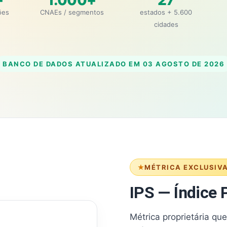
+
1.000+
27
ões
CNAEs / segmentos
estados + 5.600
cidades
BANCO DE DADOS ATUALIZADO EM
03 AGOSTO DE 2026
MÉTRICA EXCLUSIV
IPS — Índice P
Métrica proprietária qu