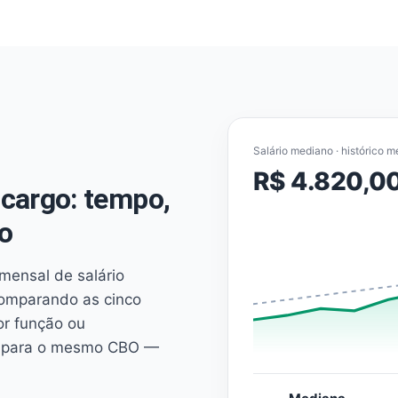
Salário mediano · histórico m
R$ 4.820,0
cargo: tempo,
o
mensal de salário
comparando as cinco
or função ou
es para o mesmo CBO —