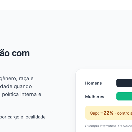
não com
 gênero, raça e
Homens
ridade quando
 política interna e
Mulheres
−22%
Gap:
· control
or cargo e localidade
Exemplo ilustrativo. Os valo