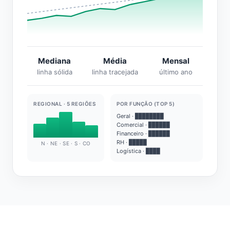
Mediana
Média
Mensal
linha sólida
linha tracejada
último ano
REGIONAL · 5 REGIÕES
POR FUNÇÃO (TOP 5)
Geral · ████████
Comercial · ██████
Financeiro · ██████
RH · █████
N · NE · SE · S · CO
Logística · ████