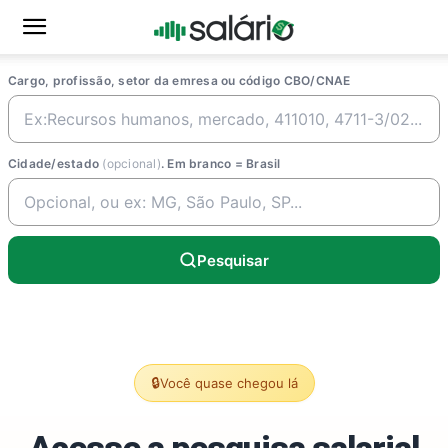
Cargo, profissão, setor da emresa ou código CBO/CNAE
Cidade/estado
(opcional)
. Em branco = Brasil
Pesquisar
🔒
Você quase chegou lá