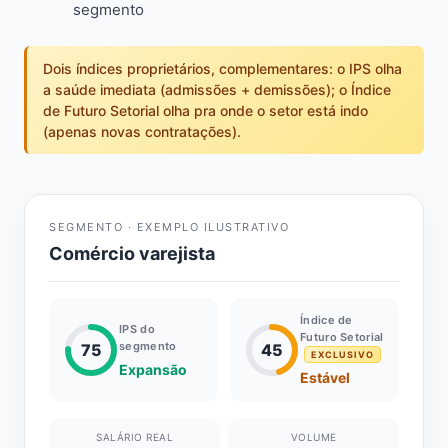
segmento
Dois índices proprietários, complementares: o IPS olha
a saúde imediata (admissões + demissões); o Índice
de Futuro Setorial olha pra onde o setor está indo
(apenas novas contratações).
SEGMENTO · EXEMPLO ILUSTRATIVO
Comércio varejista
Índice de
IPS do
Futuro Setorial
segmento
75
45
EXCLUSIVO
Expansão
Estável
SALÁRIO REAL
VOLUME