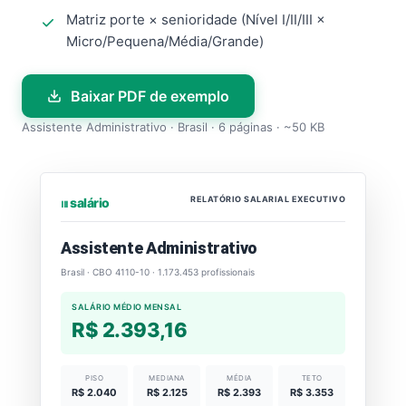
Matriz porte × senioridade (Nível I/II/III ×
Micro/Pequena/Média/Grande)
Baixar PDF de exemplo
Assistente Administrativo · Brasil · 6 páginas · ~50 KB
RELATÓRIO SALARIAL EXECUTIVO
⏐⏐⏐ salário
Assistente Administrativo
Brasil · CBO 4110-10 · 1.173.453 profissionais
SALÁRIO MÉDIO MENSAL
R$ 2.393,16
PISO
MEDIANA
MÉDIA
TETO
R$ 2.040
R$ 2.125
R$ 2.393
R$ 3.353