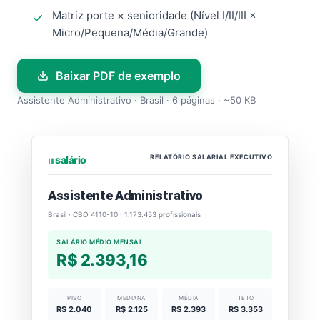
Matriz porte × senioridade (Nível I/II/III ×
Micro/Pequena/Média/Grande)
Baixar PDF de exemplo
Assistente Administrativo · Brasil · 6 páginas · ~50 KB
RELATÓRIO SALARIAL EXECUTIVO
⏐⏐⏐ salário
Assistente Administrativo
Brasil · CBO 4110-10 · 1.173.453 profissionais
SALÁRIO MÉDIO MENSAL
R$ 2.393,16
PISO
MEDIANA
MÉDIA
TETO
R$ 2.040
R$ 2.125
R$ 2.393
R$ 3.353