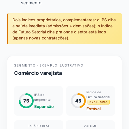
segmento
Dois índices proprietários, complementares: o IPS olha
a saúde imediata (admissões + demissões); o Índice
de Futuro Setorial olha pra onde o setor está indo
(apenas novas contratações).
SEGMENTO · EXEMPLO ILUSTRATIVO
Comércio varejista
Índice de
IPS do
Futuro Setorial
segmento
75
45
EXCLUSIVO
Expansão
Estável
SALÁRIO REAL
VOLUME