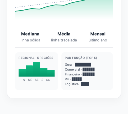
Mediana
Média
Mensal
linha sólida
linha tracejada
último ano
REGIONAL · 5 REGIÕES
POR FUNÇÃO (TOP 5)
Geral · ████████
Comercial · ██████
Financeiro · ██████
RH · █████
N · NE · SE · S · CO
Logística · ████