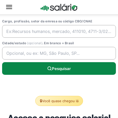
Cargo, profissão, setor da emresa ou código CBO/CNAE
Cidade/estado
(opcional)
. Em branco = Brasil
Pesquisar
🔒
Você quase chegou lá