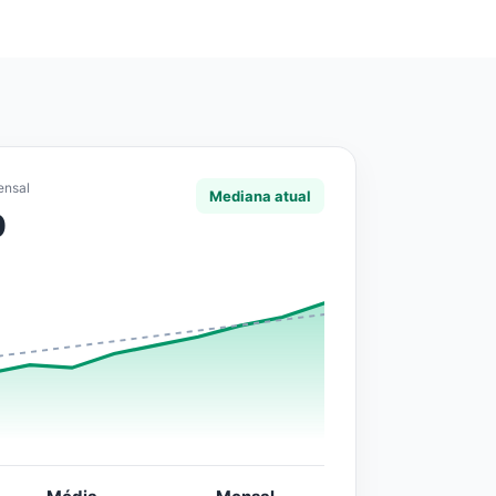
ensal
Mediana atual
0