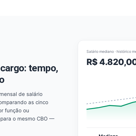
Salário mediano · histórico m
R$ 4.820,0
cargo: tempo,
o
mensal de salário
comparando as cinco
or função ou
es para o mesmo CBO —