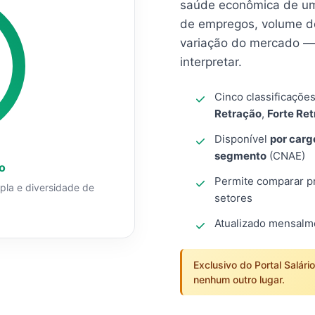
saúde econômica de um
de empregos, volume d
variação do mercado — 
interpretar.
Cinco classificaçõe
Retração
,
Forte Re
Disponível
por carg
segmento
(CNAE)
o
Permite comparar pro
mpla e diversidade de
setores
Atualizado mensal
Exclusivo do Portal Salári
nenhum outro lugar.