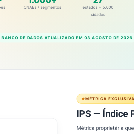
+
1.000+
27
ões
CNAEs / segmentos
estados + 5.600
cidades
BANCO DE DADOS ATUALIZADO EM
03 AGOSTO DE 2026
MÉTRICA EXCLUSIV
IPS — Índice P
Métrica proprietária qu