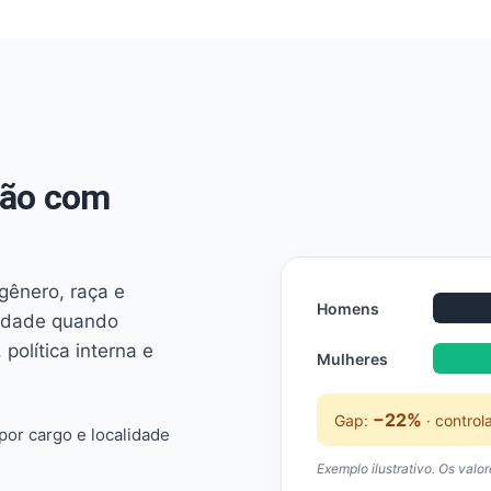
não com
 gênero, raça e
Homens
ridade quando
 política interna e
Mulheres
−22%
Gap:
· control
or cargo e localidade
Exemplo ilustrativo. Os valo