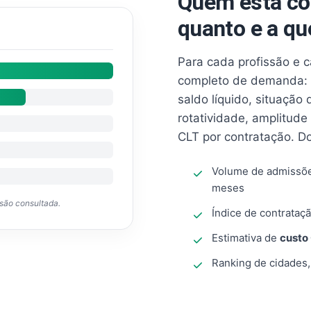
Quem está co
quanto e a qu
Para cada profissão e 
completo de demanda: 
saldo líquido, situação
rotatividade, amplitude
CLT por contratação. D
Volume de admissõ
meses
ssão consultada.
Índice de contrataçã
Estimativa de
custo
Ranking de cidades