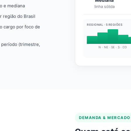
Mediana
io e mediana
linha sólida
r região do Brasil
REGIONAL · 5 REGIÕES
do cargo por foco de
e período (trimestre,
N · NE · SE · S · CO
DEMANDA & MERCADO