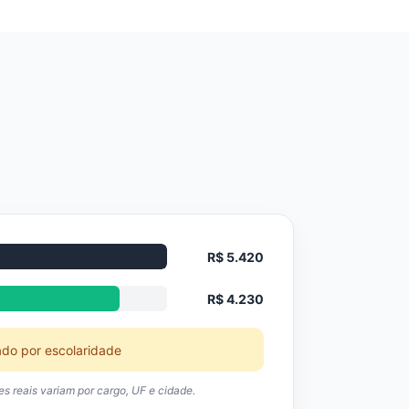
R$ 5.420
R$ 4.230
ado por escolaridade
res reais variam por cargo, UF e cidade.