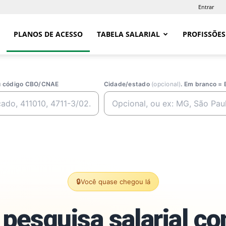
Entrar
PLANOS DE ACESSO
TABELA SALARIAL
PROFISSÕES
ou código CBO/CNAE
Cidade/estado
(opcional)
. Em branco = 
🔒
Você quase chegou lá
pesquisa salarial c