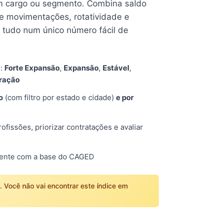
 cargo ou segmento. Combina saldo
e movimentações, rotatividade e
tudo num único número fácil de
s:
Forte Expansão
,
Expansão
,
Estável
,
tração
o
(com filtro por estado e cidade)
e por
fissões, priorizar contratações e avaliar
mente com a base do CAGED
o. Você não vai encontrar este índice em