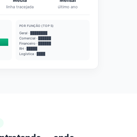
Média
Mensal
linha tracejada
último ano
POR FUNÇÃO (TOP 5)
Geral · ████████
Comercial · ██████
Financeiro · ██████
RH · █████
Logística · ████