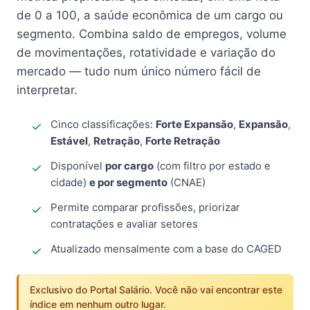
de 0 a 100, a saúde econômica de um cargo ou
segmento. Combina saldo de empregos, volume
de movimentações, rotatividade e variação do
mercado — tudo num único número fácil de
interpretar.
Cinco classificações:
Forte Expansão
,
Expansão
,
Estável
,
Retração
,
Forte Retração
Disponível
por cargo
(com filtro por estado e
cidade)
e por segmento
(CNAE)
Permite comparar profissões, priorizar
contratações e avaliar setores
Atualizado mensalmente com a base do CAGED
Exclusivo do Portal Salário. Você não vai encontrar este
índice em nenhum outro lugar.