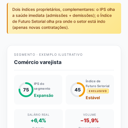
Dois índices proprietários, complementares: o IPS olha
a saúde imediata (admissões + demissões); o Índice
de Futuro Setorial olha pra onde o setor está indo
(apenas novas contratações).
SEGMENTO · EXEMPLO ILUSTRATIVO
Comércio varejista
Índice de
IPS do
Futuro Setorial
segmento
75
45
EXCLUSIVO
Expansão
Estável
SALÁRIO REAL
VOLUME
+6,4%
−15,9%