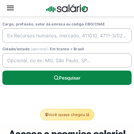
Cargo, profissão, setor da emresa ou código CBO/CNAE
Cidade/estado
(opcional)
. Em branco = Brasil
Pesquisar
🔒
Você quase chegou lá