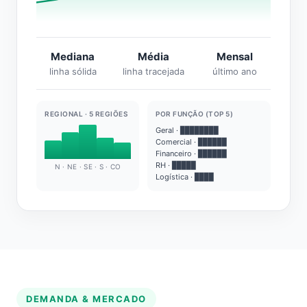
Mediana
Média
Mensal
linha sólida
linha tracejada
último ano
REGIONAL · 5 REGIÕES
POR FUNÇÃO (TOP 5)
Geral · ████████
Comercial · ██████
Financeiro · ██████
RH · █████
N · NE · SE · S · CO
Logística · ████
DEMANDA & MERCADO