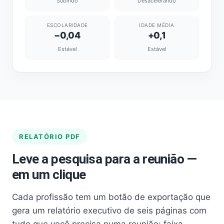
Subindo
Desacelerando
ESCOLARIDADE
IDADE MÉDIA
−0,04
+0,1
Estável
Estável
RELATÓRIO PDF
Leve a pesquisa para a reunião —
em um clique
Cada profissão tem um botão de exportação que
gera um relatório executivo de seis páginas com