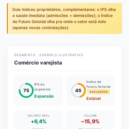
Dois índices proprietários, complementares: o IPS olha
a saúde imediata (admissões + demissões); o Índice
de Futuro Setorial olha pra onde o setor está indo
(apenas novas contratações).
SEGMENTO · EXEMPLO ILUSTRATIVO
Comércio varejista
Índice de
IPS do
Futuro Setorial
segmento
75
45
EXCLUSIVO
Expansão
Estável
SALÁRIO REAL
VOLUME
+6,4%
−15,9%