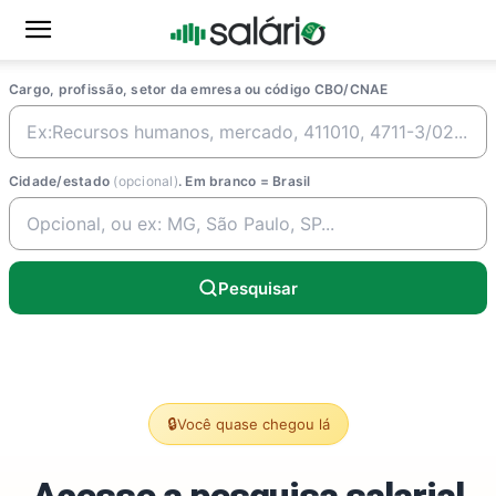
Cargo, profissão, setor da emresa ou código CBO/CNAE
Cidade/estado
(opcional)
. Em branco = Brasil
Pesquisar
🔒
Você quase chegou lá