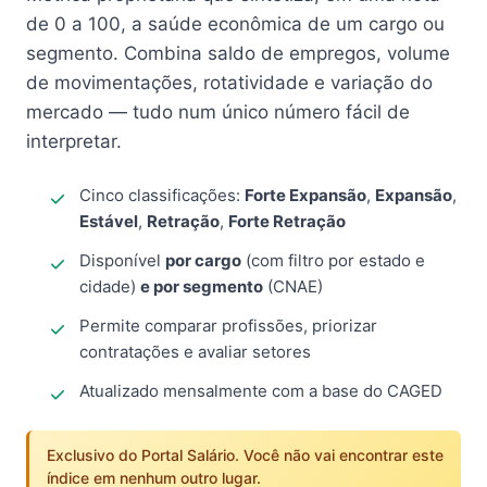
de 0 a 100, a saúde econômica de um cargo ou
segmento. Combina saldo de empregos, volume
de movimentações, rotatividade e variação do
mercado — tudo num único número fácil de
interpretar.
Cinco classificações:
Forte Expansão
,
Expansão
,
Estável
,
Retração
,
Forte Retração
Disponível
por cargo
(com filtro por estado e
cidade)
e por segmento
(CNAE)
Permite comparar profissões, priorizar
contratações e avaliar setores
Atualizado mensalmente com a base do CAGED
Exclusivo do Portal Salário. Você não vai encontrar este
índice em nenhum outro lugar.