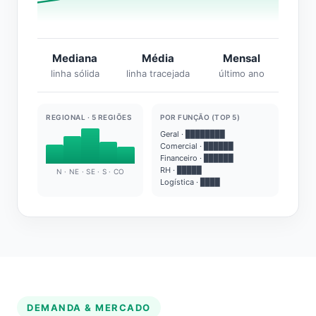
Mediana
Média
Mensal
linha sólida
linha tracejada
último ano
REGIONAL · 5 REGIÕES
POR FUNÇÃO (TOP 5)
Geral · ████████
Comercial · ██████
Financeiro · ██████
RH · █████
N · NE · SE · S · CO
Logística · ████
DEMANDA & MERCADO