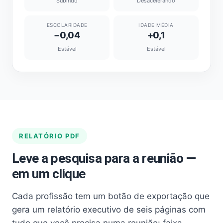
Subindo
Desacelerando
ESCOLARIDADE
IDADE MÉDIA
−0,04
+0,1
Estável
Estável
RELATÓRIO PDF
Leve a pesquisa para a reunião —
em um clique
Cada profissão tem um botão de exportação que
gera um relatório executivo de seis páginas com