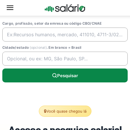
Cargo, profissão, setor da emresa ou código CBO/CNAE
Cidade/estado
(opcional)
. Em branco = Brasil
Pesquisar
🔒
Você quase chegou lá