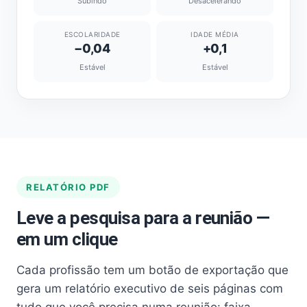
Subindo
Desacelerando
ESCOLARIDADE
IDADE MÉDIA
−0,04
+0,1
Estável
Estável
RELATÓRIO PDF
Leve a pesquisa para a reunião —
em um clique
Cada profissão tem um botão de exportação que
gera um relatório executivo de seis páginas com