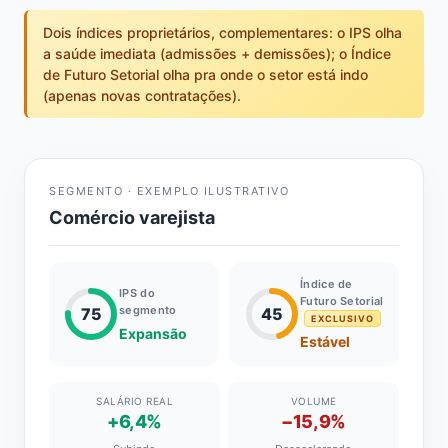
Dois índices proprietários, complementares: o IPS olha
a saúde imediata (admissões + demissões); o Índice
de Futuro Setorial olha pra onde o setor está indo
(apenas novas contratações).
SEGMENTO · EXEMPLO ILUSTRATIVO
Comércio varejista
Índice de
IPS do
Futuro Setorial
segmento
75
45
EXCLUSIVO
Expansão
Estável
SALÁRIO REAL
VOLUME
+6,4%
−15,9%