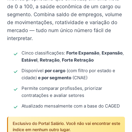
de 0 a 100, a saúde econômica de um cargo ou
segmento. Combina saldo de empregos, volume
de movimentações, rotatividade e variação do
mercado — tudo num único número fácil de
interpretar.
Cinco classificações:
Forte Expansão
,
Expansão
,
Estável
,
Retração
,
Forte Retração
Disponível
por cargo
(com filtro por estado e
cidade)
e por segmento
(CNAE)
Permite comparar profissões, priorizar
contratações e avaliar setores
Atualizado mensalmente com a base do CAGED
Exclusivo do Portal Salário. Você não vai encontrar este
índice em nenhum outro lugar.