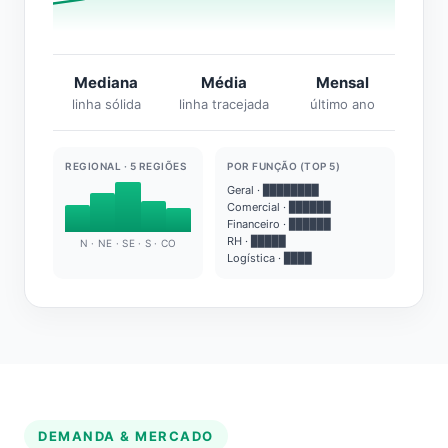
Mediana
Média
Mensal
linha sólida
linha tracejada
último ano
REGIONAL · 5 REGIÕES
POR FUNÇÃO (TOP 5)
Geral · ████████
Comercial · ██████
Financeiro · ██████
RH · █████
N · NE · SE · S · CO
Logística · ████
DEMANDA & MERCADO