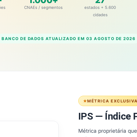
+
1.000+
27
ões
CNAEs / segmentos
estados + 5.600
cidades
BANCO DE DADOS ATUALIZADO EM
03 AGOSTO DE 2026
MÉTRICA EXCLUSIV
IPS — Índice P
Métrica proprietária qu