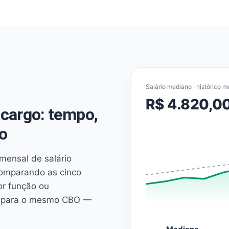
Salário mediano · histórico m
R$ 4.820,0
cargo: tempo,
o
mensal de salário
comparando as cinco
or função ou
es para o mesmo CBO —