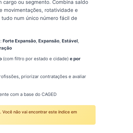
 cargo ou segmento. Combina saldo
e movimentações, rotatividade e
tudo num único número fácil de
s:
Forte Expansão
,
Expansão
,
Estável
,
tração
o
(com filtro por estado e cidade)
e por
fissões, priorizar contratações e avaliar
mente com a base do CAGED
o. Você não vai encontrar este índice em