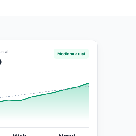
ensal
Mediana atual
0