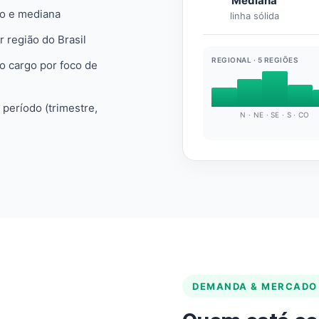
Mediana
io e mediana
linha sólida
r região do Brasil
REGIONAL · 5 REGIÕES
do cargo por foco de
e período (trimestre,
N · NE · SE · S · CO
DEMANDA & MERCADO