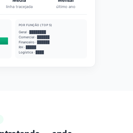
Média
Mensal
linha tracejada
último ano
POR FUNÇÃO (TOP 5)
Geral · ████████
Comercial · ██████
Financeiro · ██████
RH · █████
Logística · ████