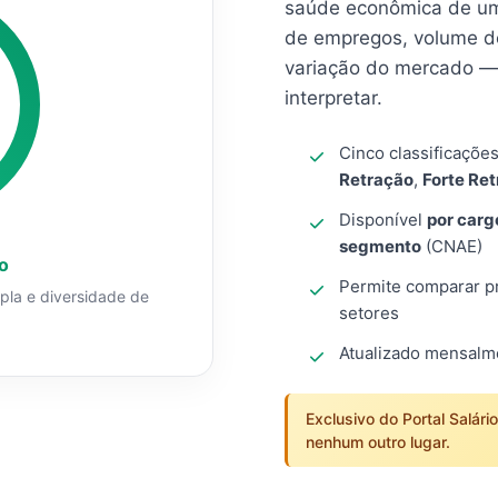
saúde econômica de um
de empregos, volume d
variação do mercado — 
interpretar.
Cinco classificaçõe
Retração
,
Forte Re
Disponível
por carg
segmento
(CNAE)
o
Permite comparar pro
mpla e diversidade de
setores
Atualizado mensal
Exclusivo do Portal Salári
nenhum outro lugar.