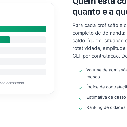
Quem está co
quanto e a qu
Para cada profissão e 
completo de demanda: 
saldo líquido, situação
rotatividade, amplitude
CLT por contratação. D
Volume de admissõ
meses
ssão consultada.
Índice de contrataçã
Estimativa de
custo
Ranking de cidades