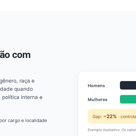
não com
 gênero, raça e
Homens
ridade quando
 política interna e
Mulheres
−22%
Gap:
· control
or cargo e localidade
Exemplo ilustrativo. Os valo