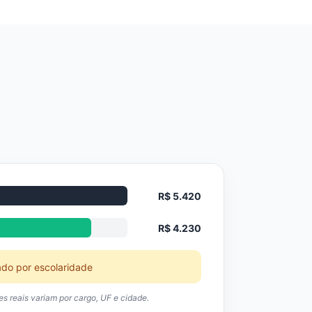
R$ 5.420
R$ 4.230
ado por escolaridade
res reais variam por cargo, UF e cidade.