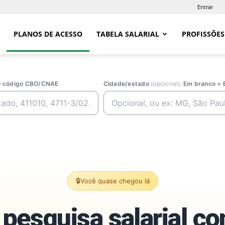
Entrar
PLANOS DE ACESSO
TABELA SALARIAL
PROFISSÕES
ou código CBO/CNAE
Cidade/estado
(opcional)
. Em branco = 
🔒
Você quase chegou lá
pesquisa salarial c