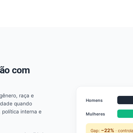
não com
 gênero, raça e
Homens
ridade quando
 política interna e
Mulheres
−22%
Gap:
· control