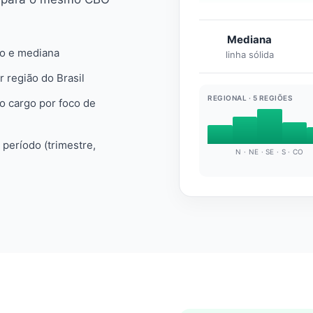
Mediana
io e mediana
linha sólida
r região do Brasil
REGIONAL · 5 REGIÕES
do cargo por foco de
e período (trimestre,
N · NE · SE · S · CO