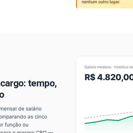
nenhum outro lugar.
Salário mediano · histórico m
R$ 4.820,0
cargo: tempo,
o
mensal de salário
comparando as cinco
or função ou
es para o mesmo CBO —