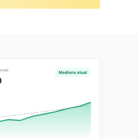
ensal
Mediana atual
0