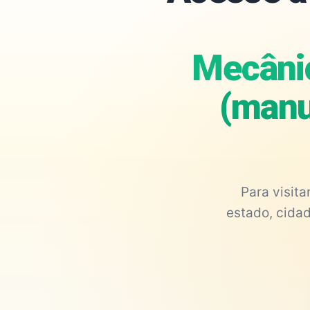
Mecânic
(manu
Para visit
estado, cidad