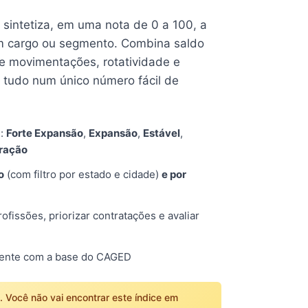
e sintetiza, em uma nota de 0 a 100, a
 cargo ou segmento. Combina saldo
e movimentações, rotatividade e
tudo num único número fácil de
s:
Forte Expansão
,
Expansão
,
Estável
,
tração
o
(com filtro por estado e cidade)
e por
fissões, priorizar contratações e avaliar
mente com a base do CAGED
o. Você não vai encontrar este índice em