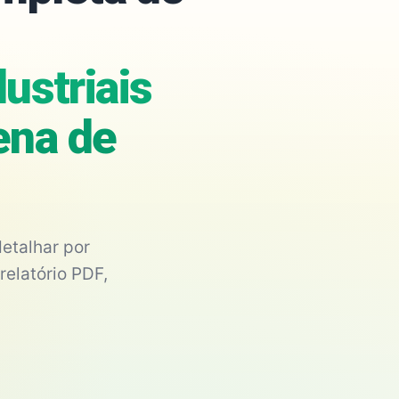
ustriais
ena de
etalhar por
relatório PDF,