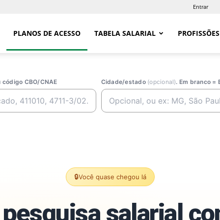
Entrar
PLANOS DE ACESSO
TABELA SALARIAL
PROFISSÕES
ou código CBO/CNAE
Cidade/estado
(opcional)
. Em branco = 
🔒
Você quase chegou lá
pesquisa salarial c