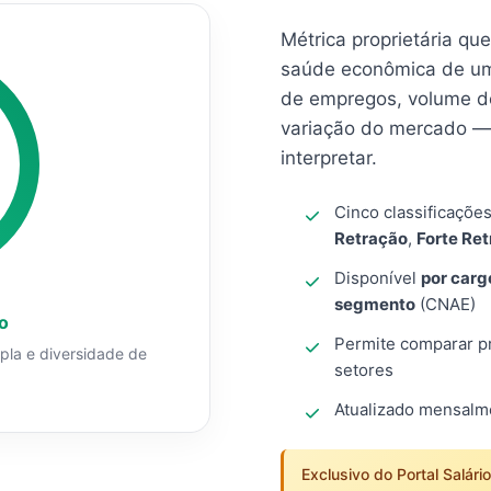
Métrica proprietária qu
saúde econômica de um
de empregos, volume d
variação do mercado — 
interpretar.
Cinco classificaçõe
Retração
,
Forte Re
Disponível
por carg
segmento
(CNAE)
o
Permite comparar pro
mpla e diversidade de
setores
Atualizado mensal
Exclusivo do Portal Salári