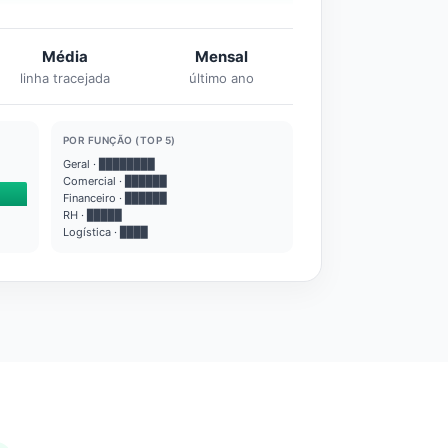
Média
Mensal
linha tracejada
último ano
POR FUNÇÃO (TOP 5)
Geral · ████████
Comercial · ██████
Financeiro · ██████
RH · █████
Logística · ████