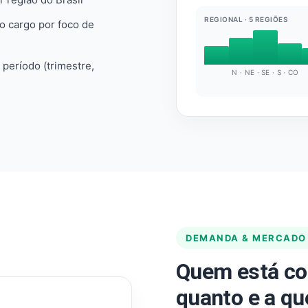
REGIONAL · 5 REGIÕES
do cargo por foco de
e período (trimestre,
N · NE · SE · S · CO
DEMANDA & MERCADO
Quem está co
quanto e a qu