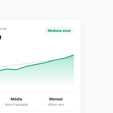
ensal
Mediana atual
0
Média
Mensal
linha tracejada
último ano