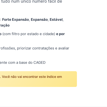
tudo num único número fácil de
s:
Forte Expansão
,
Expansão
,
Estável
,
tração
o
(com filtro por estado e cidade)
e por
fissões, priorizar contratações e avaliar
mente com a base do CAGED
o. Você não vai encontrar este índice em