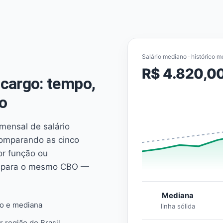
Salário mediano · histórico m
R$ 4.820,0
cargo: tempo,
o
mensal de salário
comparando as cinco
or função ou
es para o mesmo CBO —
Mediana
io e mediana
linha sólida
r região do Brasil