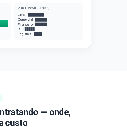
POR FUNÇÃO (TOP 5)
Geral · ████████
Comercial · ██████
Financeiro · ██████
RH · █████
Logística · ████
ntratando — onde,
e custo