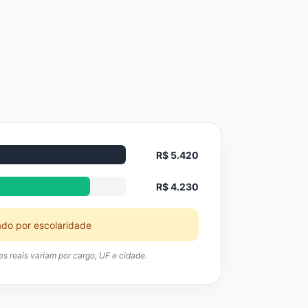
R$ 5.420
R$ 4.230
ado por escolaridade
res reais variam por cargo, UF e cidade.