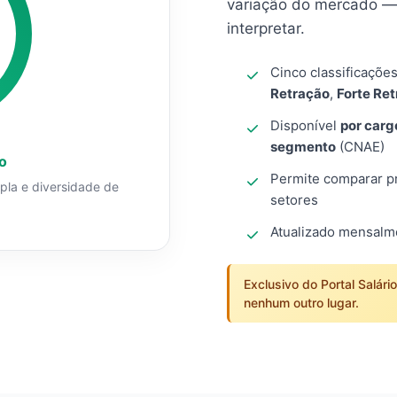
variação do mercado — 
interpretar.
Cinco classificaçõe
Retração
,
Forte Re
Disponível
por carg
segmento
(CNAE)
o
Permite comparar pro
mpla e diversidade de
setores
Atualizado mensal
Exclusivo do Portal Salári
nenhum outro lugar.