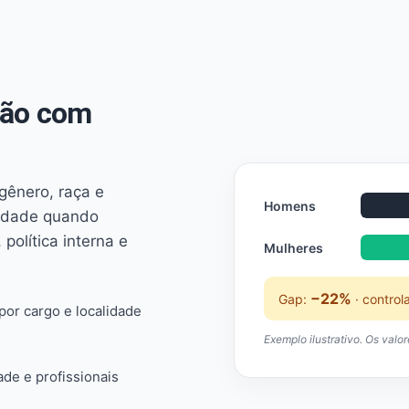
não com
 gênero, raça e
Homens
ridade quando
 política interna e
Mulheres
−22%
Gap:
· control
or cargo e localidade
Exemplo ilustrativo. Os valo
ade e profissionais