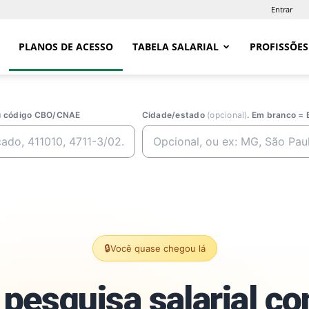
Entrar
PLANOS DE ACESSO
TABELA SALARIAL
PROFISSÕES
ou código CBO/CNAE
Cidade/estado
(opcional)
. Em branco = 
🔒
Você quase chegou lá
pesquisa salarial c