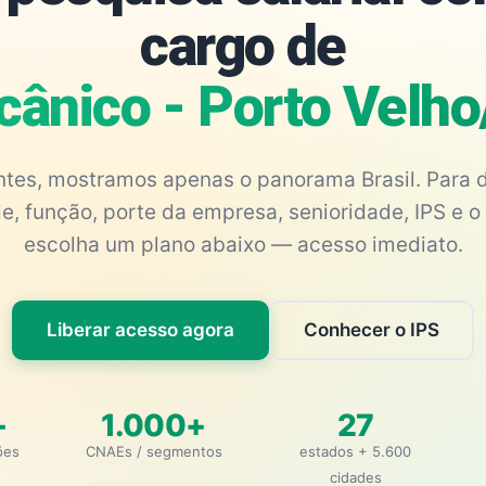
cargo de
ânico - Porto Velh
antes, mostramos apenas o panorama Brasil. Para d
e, função, porte da empresa, senioridade, IPS e o 
escolha um plano abaixo — acesso imediato.
Liberar acesso agora
Conhecer o IPS
+
1.000+
27
ões
CNAEs / segmentos
estados + 5.600
cidades