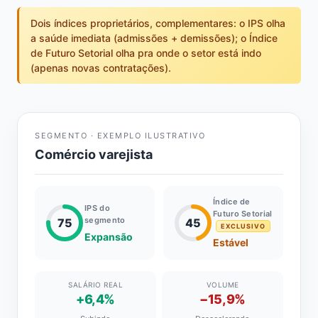
Dois índices proprietários, complementares: o IPS olha
a saúde imediata (admissões + demissões); o Índice
de Futuro Setorial olha pra onde o setor está indo
(apenas novas contratações).
SEGMENTO · EXEMPLO ILUSTRATIVO
Comércio varejista
Índice de
IPS do
Futuro Setorial
segmento
75
45
EXCLUSIVO
Expansão
Estável
SALÁRIO REAL
VOLUME
+6,4%
−15,9%