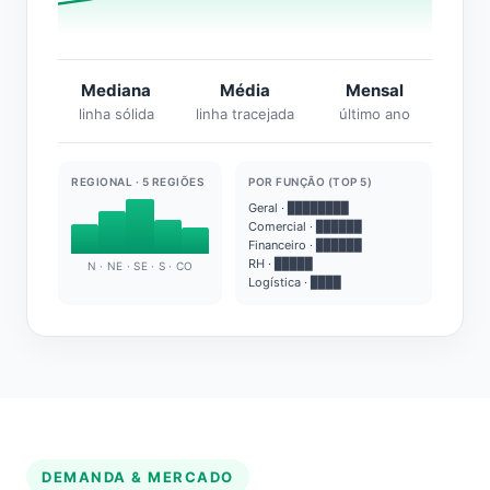
Mediana
Média
Mensal
linha sólida
linha tracejada
último ano
REGIONAL · 5 REGIÕES
POR FUNÇÃO (TOP 5)
Geral · ████████
Comercial · ██████
Financeiro · ██████
RH · █████
N · NE · SE · S · CO
Logística · ████
DEMANDA & MERCADO