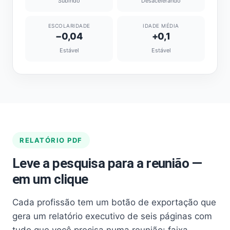
Subindo
Desacelerando
ESCOLARIDADE
IDADE MÉDIA
−0,04
+0,1
Estável
Estável
RELATÓRIO PDF
Leve a pesquisa para a reunião —
em um clique
Cada profissão tem um botão de exportação que
gera um relatório executivo de seis páginas com