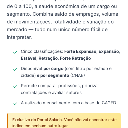
de 0 a 100, a saúde econômica de um cargo ou
segmento. Combina saldo de empregos, volume
de movimentações, rotatividade e variação do
mercado — tudo num único número fácil de
interpretar.
Cinco classificações:
Forte Expansão
,
Expansão
,
Estável
,
Retração
,
Forte Retração
Disponível
por cargo
(com filtro por estado e
cidade)
e por segmento
(CNAE)
Permite comparar profissões, priorizar
contratações e avaliar setores
Atualizado mensalmente com a base do CAGED
Exclusivo do Portal Salário. Você não vai encontrar este
índice em nenhum outro lugar.